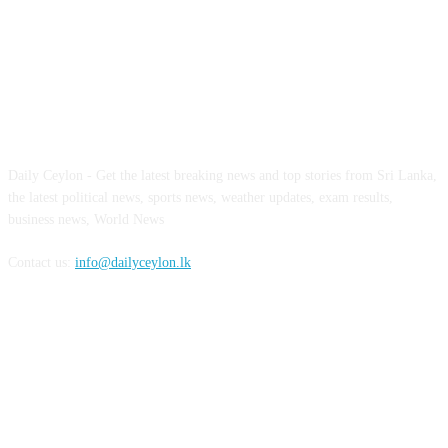
ABOUT US
Daily Ceylon - Get the latest breaking news and top stories from Sri Lanka,
the latest political news, sports news, weather updates, exam results,
business news, World News
Contact us:
info@dailyceylon.lk
FOLLOW US