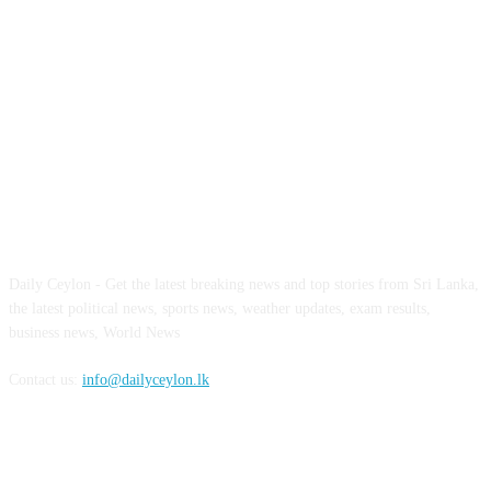
ABOUT US
Daily Ceylon - Get the latest breaking news and top stories from Sri Lanka,
the latest political news, sports news, weather updates, exam results,
business news, World News
Contact us:
info@dailyceylon.lk
FOLLOW US