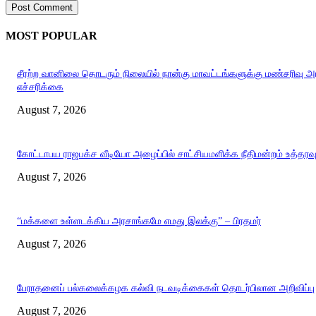
MOST POPULAR
சீரற்ற வானிலை தொடரும் நிலையில் நான்கு மாவட்டங்களுக்கு மண்சரிவு 
எச்சரிக்கை
August 7, 2026
கோட்டாபய ராஜபக்ச வீடியோ அழைப்பில் சாட்சியமளிக்க நீதிமன்றம் உத்தரவ
August 7, 2026
“மக்களை உள்ளடக்கிய அரசாங்கமே எமது இலக்கு” – பிரதமர்
August 7, 2026
பேராதனைப் பல்கலைக்கழக கல்வி நடவடிக்கைகள் தொடர்பிலான அறிவிப்பு
August 7, 2026