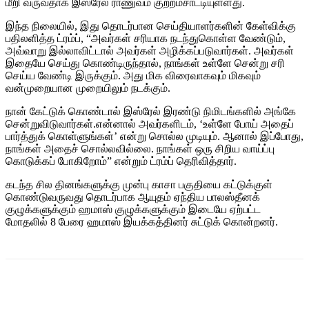
மீறி வருவதாக இஸ்ரேல் ராணுவம் குற்றம்சாட்டியுள்ளது.
இந்த நிலையில், இது தொடர்பான செய்தியாளர்களின் கேள்விக்கு
பதிலளித்த ட்ரம்ப், “அவர்கள் சரியாக நடந்துகொள்ள வேண்டும்,
அவ்வாறு இல்லாவிட்டால் அவர்கள் அழிக்கப்படுவார்கள். அவர்கள்
இதையே செய்து கொண்டிருந்தால், நாங்கள் உள்ளே சென்று சரி
செய்ய வேண்டி இருக்கும். அது மிக விரைவாகவும் மிகவும்
வன்முறையான முறையிலும் நடக்கும்.
நான் கேட்டுக் கொண்டால் இஸ்ரேல் இரண்டு நிமிடங்களில் அங்கே
சென்றுவிடுவார்கள்.என்னால் அவர்களிடம், ‘உள்ளே போய் அதைப்
பார்த்துக் கொள்ளுங்கள்’ என்று சொல்ல முடியும். ஆனால் இப்போது,
​​நாங்கள் அதைச் சொல்லவில்லை. நாங்கள் ஒரு சிறிய வாய்ப்பு
கொடுக்கப் போகிறோம்” என்றும் ட்ரம்ப் தெரிவித்தார்.
கடந்த சில தினங்களுக்கு முன்பு காசா பகு​தியை கட்​டுக்​குள்
கொண்​டு​வரு​வது தொடர்​பாக ஆயுதம் ஏந்​திய பாலஸ்​தீனக்
குழுக்களுக்கும் ஹமாஸ் குழுக்​களுக்​கும் இடையே ஏற்பட்ட
மோதலில் 8 பேரை ஹமாஸ் இயக்கத்தினர் சுட்டுக் கொன்றனர்.