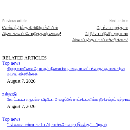
Previous article
Next article
செவ்வந்திக்கு கிளிநொச்சியில்
அடங்க மறுத்தால்
அடைக்கலம் கொடுத்தவர் கைது!
அழிக்கப்படுவீர்: ஹமாஸ்
அமைப்புக்கு ட்ரம்ப் எச்சரிக்கை!
RELATED ARTICLES
Top news
சீரற்ற வானிலை தொடரும் நிலையில் நான்கு மாவட்டங்களுக்கு மண்சரிவு
அபாய எச்சரிக்கை
August 7, 2026
உள்நாடு
கோட்டாபய ராஜபக்ச வீடியோ அழைப்பில் சாட்சியமளிக்க நீதிமன்றம் உத்தரவ
August 7, 2026
Top news
“மக்களை உள்ளடக்கிய அரசாங்கமே எமது இலக்கு” – பிரதமர்