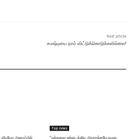
Next article
சமஷ்டியை நாம் விட்டுக்கொடுக்கவில்லை!
Top news
 வீடியோ அழைப்பில்
“மக்களை உள்ளடக்கிய அரசாங்கமே எமது