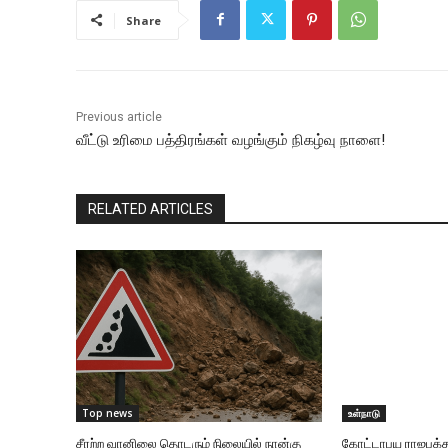
Share
Previous article
வீட்டு உரிமை பத்திரங்கள் வழங்கும் நிகழ்வு நாளை!
RELATED ARTICLES
Top news
உள்நாடு
சீரற்ற வானிலை தொடரும் நிலையில் நான்கு
கோட்டாபய ராஜபக்ச