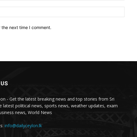
Websit
r the next time I comment.
 US
lon - Get the latest breaking news and top stories from Sri
e latest political news, sports news, weather updates, exam
business news, World News
us:
info@dailyceylon.lk