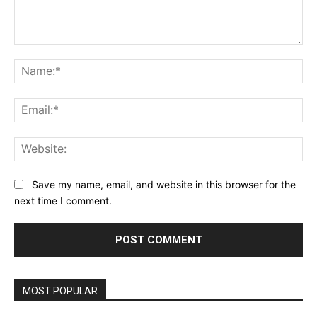
Comment:
Na
Ema
Web
Save my name, email, and website in this browser for the
next time I comment.
MOST POPULAR