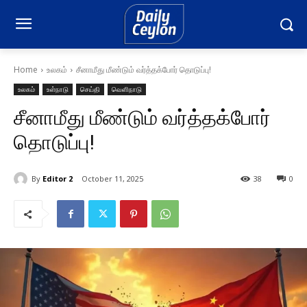
Home
உலகம்
சீனாமீது மீண்டும் வர்த்தக்போர் தொடுப்பு!
உலகம்
உள்நாடு
செய்தி
வெளிநாடு
சீனாமீது மீண்டும் வர்த்தக்போர்
தொடுப்பு!
By
Editor 2
October 11, 2025
38
0