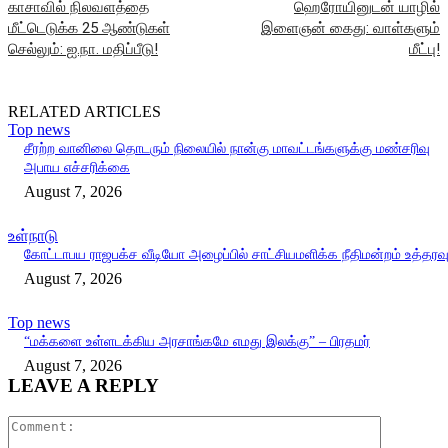
காசாவில் நிலவளத்தை
ஹெரோயினுடன் யாழில்
மீட்டெடுக்க 25 ஆண்டுகள்
இளைஞன் கைது: வாள்களும்
செல்லும்: ஐ.நா. மதிப்பீடு!
மீட்பு!
RELATED ARTICLES
Top news
சீரற்ற வானிலை தொடரும் நிலையில் நான்கு மாவட்டங்களுக்கு மண்சரிவு
அபாய எச்சரிக்கை
August 7, 2026
உள்நாடு
கோட்டாபய ராஜபக்ச வீடியோ அழைப்பில் சாட்சியமளிக்க நீதிமன்றம் உத்தரவ
August 7, 2026
Top news
“மக்களை உள்ளடக்கிய அரசாங்கமே எமது இலக்கு” – பிரதமர்
August 7, 2026
LEAVE A REPLY
Comment: