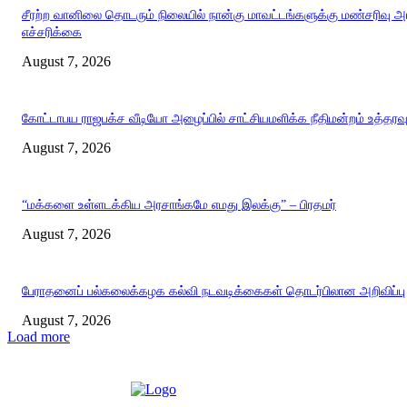
சீரற்ற வானிலை தொடரும் நிலையில் நான்கு மாவட்டங்களுக்கு மண்சரிவு 
எச்சரிக்கை
August 7, 2026
கோட்டாபய ராஜபக்ச வீடியோ அழைப்பில் சாட்சியமளிக்க நீதிமன்றம் உத்தரவ
August 7, 2026
“மக்களை உள்ளடக்கிய அரசாங்கமே எமது இலக்கு” – பிரதமர்
August 7, 2026
பேராதனைப் பல்கலைக்கழக கல்வி நடவடிக்கைகள் தொடர்பிலான அறிவிப்பு
August 7, 2026
Load more