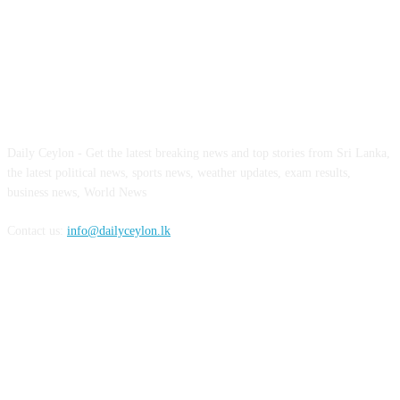
ABOUT US
Daily Ceylon - Get the latest breaking news and top stories from Sri Lanka,
the latest political news, sports news, weather updates, exam results,
business news, World News
Contact us:
info@dailyceylon.lk
FOLLOW US