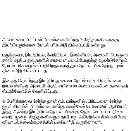
அமெரிக்​கா, பிரிட்​டன், பிரான்ஸை சேர்ந்த 3 விஞ்​ஞானிகளுக்கு
இயற்​பியலுக்​கான நோபல் பரிசு அறிவிக்​கப்​பட்டு உள்​ளது.
மருத்​து​வம், இயற்​பியல், வேதி​யியல், இலக்​கி​யம், அமை​தி, பொருளா​
தா​ரம் ஆகிய துறை​களில் சாதனை படைப்​போருக்கு ஆண்​டு​தோறும்
நோபல் பரிசு வழங்​கப்​படு​கிறது. மருத்​துவ நோபல் பரிசு நேற்று முன்​
தினம் அறிவிக்​கப்​பட்​டது.
இதைத் தொடர்ந்து இயற்​பியலுக்​கான நோபல் பரிசு விவரங்​களை
ராயல் ஸ்வீடிஷ் அகாடமி ஆஃப் சயின்​சஸ் அமைப்பு சுவீடன் தலைநகர்
ஸ்டாக்​ஹோமில் வெளி​யிட்​டது.
அமெரிக்​காவை சேர்ந்த ஜான் எம். மார்​டினிஸ், பிரிட்​டனை சேர்ந்த
ஜான் கிளார்க், பிரான்ஸை சேர்ந்த மைக்​கேல் டெவோரெட் ஆகியோர்
இந்த ஆண்டு இயற்​பியல் நோபல் பரிசுக்கு தேர்வு செய்​யப்​பட்டு உள்​
ளனர். மூன்று விஞ்​ஞானிகளும் தற்​போது அமெரிக்​கா​வின் கலி​போர்​
னியா பல்​கலைக்​கழகத்​தில் பணி​யாற்றி வரு​கின்​றனர்.