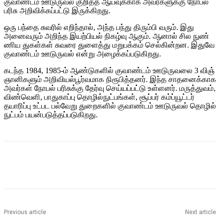
குவாண்​டம் ஊடுரு​வல் குறித்த ஆய்​வுக்​காக அவர்​களுக்கு நோபல்
பரிசு அறிவிக்​கப்​பட்டு இருக்​கிறது.
ஒரு பந்தை சுவரில் எறிந்​தால், அந்த பந்து திரும்பி வரும். இது
அனை​வரும் அறிந்த இயற்​பியல் நிகழ்வு ஆகும். ஆனால் சில நுண்​
ணிய துகள்​கள் சுவரை துளைத்து மறு​பக்​கம் செல்​கின்​றன. இதுவே
குவாண்​டம் ஊடுரு​வல் என்று அழைக்​கப்​படு​கிறது.
கடந்த 1984, 1985-ம் ஆண்​டு​களில் குவாண்​டம் ஊடுரு​வலை 3 விஞ்​
ஞானிகளும் அறி​வியல்​பூர்​வ​மாக நிரூபித்​தனர். இந்த சாதனைக்​காக
அவர்​கள் நோபல் பரிசுக்கு தேர்வு செய்​யப்​பட்டு உள்​ளனர். மருத்​து​வம்,
விண்​வெளி, பாது​காப்பு தொழில்​நுட்​பங்​கள், சூப்​பர் கம்ப்​யூட்​டர்
தயாரிப்பு உட்பட பல்​வேறு துறை​களில் குவாண்​டம் ஊடுரு​வல் தொழில்​
நுட்​பம் பயன்​படுத்​தப்​படுகிறது.
Previous article
Next article