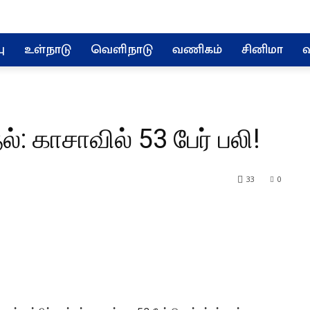
ு
உள்நாடு
வெளிநாடு
வணிகம்
சினிமா
வ
்: காசாவில் 53 பேர் பலி!
33
0