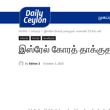
முகப்ப
Home
உள்நாடு
இஸ்ரேல் கோரத் தாக்குதல்: காசாவில் 53 பேர் பலி!
உள்நாடு
செய்தி
வெளிநாடு
இஸ்ரேல் கோரத் தாக்குதல
By
Editor 2
October 3, 2025
Share