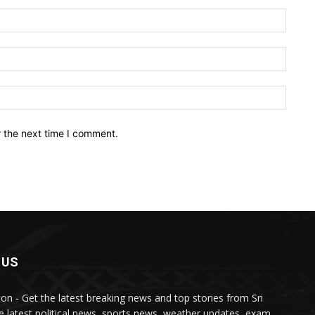
Name:
Email:
Websit
r the next time I comment.
 US
lon - Get the latest breaking news and top stories from Sri
e latest political news, sports news, weather updates, exam