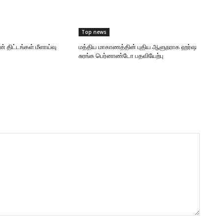
Top news
் திட்டங்கள் மீளாய்வு
மத்திய மாகாணத்தின் புதிய ஆளுநராக ஹர்ஷ
சுரங்க பெர்னாண்டோ பதவியேற்பு