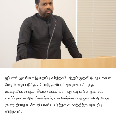
ஜப்பான்-இலங்கை இருதரப்பு வர்த்தகம் மற்றும் முதலீட்டு உறவுகளை
மேலும் வலுப்படுத்துவதோடு, தனியார் துறையை அதற்கு
ஊக்குவிப்பதற்கும், இலங்கையில் வளர்ந்து வரும் பொருளாதார
வாய்ப்புகளை ஆராய்வதற்கும், கைகோர்க்குமாறு ஜனாதிபதி அநுர
குமார திசாநாயக்க ஜப்பானிய வர்த்தக சமூகத்திற்கு அழைப்பு
விடுத்தார்.