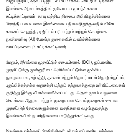
விஜயசூரிய, தேசிய டிஜிட்டல் மயமாக்கல் செயற்பாட்டிற்கான
இலங்கை அரசாங்கத்தின் மூலோபாய முயற்சிகளை
சுட்டிக்காட்டினார். தரவு மத்திய நிலைய அபிவிருத்திக்கான
பிராந்திய மையமாக இலங்கையை நிலைநிறுத்துவதில் விசேட
கவனம் செலுத்தி, டிஜிட்டல் பரிமாற்றம் மற்றும் செயற்கை
நுண்ணறிவு (AI) போன்ற துறைகளில் வளர்ச்சிக்கான
வாய்ப்புகளையும் சுட்டிக்காட்டினார்.
மேலும், இலங்கை முதலீட்டுச் சபையினால் (BOI), ஜப்பானிய
முதலீட்டுக்கு முன்னுரிமை அளிக்கப்பட்டுள்ள முக்கிய
துறைகளான, உற்பத்தி, தகவல் மற்றும் தொடர்பாடல் தொழில்நுட்பம்,
புதுப்பிக்கத்தக்க வலுசக்தி மற்றும் சுற்றுலாத்துறை உள்ளிட்டவைகள்
குறித்து இங்கு விளக்கமளிக்கப்பட்டது. அதன் மூலம் வலுவான
கொள்கை ஆதரவு மற்றும் முறையான செயல்முறைகள் ஊடாக
முதலீட்டுத் தேவைகளுக்கான வசதிகளை வழங்குவதற்கு
இலங்கையின் தயார்நிலையை எடுத்துக்காட்டியது.
இலங்கை வர்த்தகப் பிரதிநிதிகள் மற்றும் ஜப்பானிய வர்த்தக