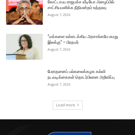
கோட்டாபய ராஜபக்ச வீடியோ அழைப்பில்
சாட்சியமளிக்க நீதிமன்றம் உத்தரவு
August 7, 2026
“மக்களை உள்ளடக்கிய அரசாங்கமே எமது
இலக்கு” – பிரதமர்
August 7, 2026
பேராதனைப் பல்கலைக்கழக கல்வி
நடவடிக்கைகள் தொடர்பிலான அறிவிப்பு
August 7, 2026
Load more