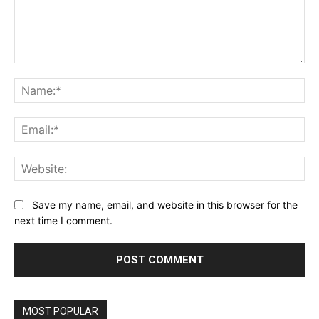
Comment:
Na
Ema
Web
Save my name, email, and website in this browser for the
next time I comment.
MOST POPULAR