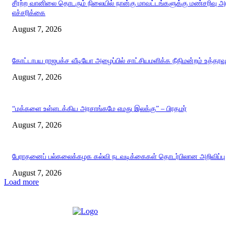
சீரற்ற வானிலை தொடரும் நிலையில் நான்கு மாவட்டங்களுக்கு மண்சரிவு 
எச்சரிக்கை
August 7, 2026
கோட்டாபய ராஜபக்ச வீடியோ அழைப்பில் சாட்சியமளிக்க நீதிமன்றம் உத்தரவ
August 7, 2026
“மக்களை உள்ளடக்கிய அரசாங்கமே எமது இலக்கு” – பிரதமர்
August 7, 2026
பேராதனைப் பல்கலைக்கழக கல்வி நடவடிக்கைகள் தொடர்பிலான அறிவிப்பு
August 7, 2026
Load more