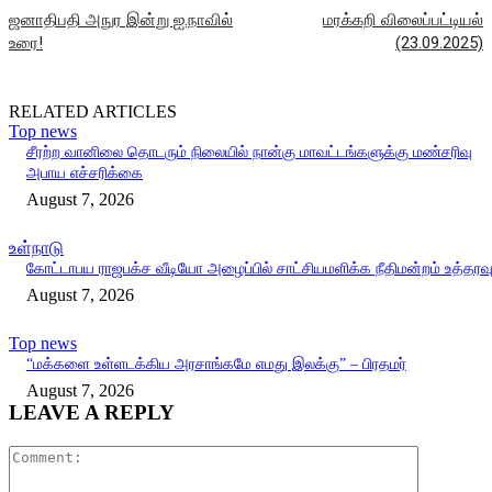
ஜனாதிபதி அநுர இன்று ஐ.நாவில்
மரக்கறி விலைப்பட்டியல்
உரை!
(23.09.2025)
RELATED ARTICLES
Top news
சீரற்ற வானிலை தொடரும் நிலையில் நான்கு மாவட்டங்களுக்கு மண்சரிவு
அபாய எச்சரிக்கை
August 7, 2026
உள்நாடு
கோட்டாபய ராஜபக்ச வீடியோ அழைப்பில் சாட்சியமளிக்க நீதிமன்றம் உத்தரவ
August 7, 2026
Top news
“மக்களை உள்ளடக்கிய அரசாங்கமே எமது இலக்கு” – பிரதமர்
August 7, 2026
LEAVE A REPLY
Comment: