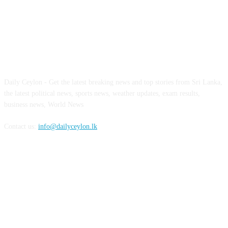
ABOUT US
Daily Ceylon - Get the latest breaking news and top stories from Sri Lanka,
the latest political news, sports news, weather updates, exam results,
business news, World News
Contact us:
info@dailyceylon.lk
FOLLOW US