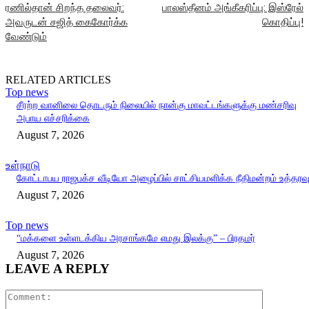
ரணில்தான் சிறந்த தலைவர்:
பாலஸ்தீனம் அங்கீகரிப்பு: இஸ்ரேல்
அவருடன் சஜித் கைகோர்க்க
கொதிப்பு!
வேண்டும்
RELATED ARTICLES
Top news
சீரற்ற வானிலை தொடரும் நிலையில் நான்கு மாவட்டங்களுக்கு மண்சரிவு
அபாய எச்சரிக்கை
August 7, 2026
உள்நாடு
கோட்டாபய ராஜபக்ச வீடியோ அழைப்பில் சாட்சியமளிக்க நீதிமன்றம் உத்தரவ
August 7, 2026
Top news
“மக்களை உள்ளடக்கிய அரசாங்கமே எமது இலக்கு” – பிரதமர்
August 7, 2026
LEAVE A REPLY
Comment: