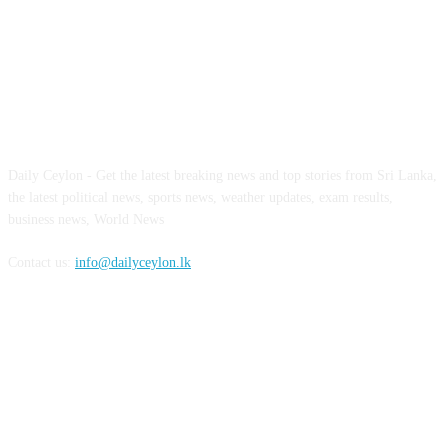
ABOUT US
Daily Ceylon - Get the latest breaking news and top stories from Sri Lanka,
the latest political news, sports news, weather updates, exam results,
business news, World News
Contact us:
info@dailyceylon.lk
FOLLOW US