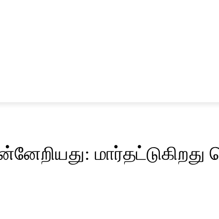
சினிமா
விளையாட்டு
்னேறியது: மார்தட்டுகிறது ம