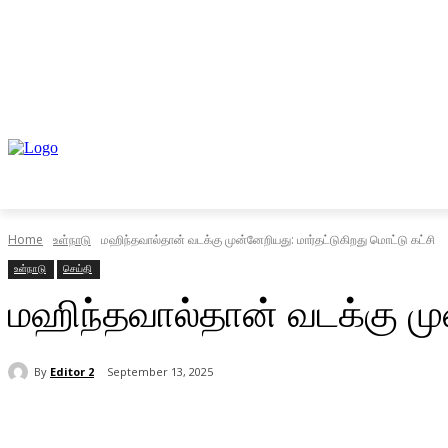
முகப்பு
உள்நாடு
வெளிநாடு
வணிகம்
Home
உள்நாடு
மஹிந்தவால்தான் வடக்கு முன்னேறியது: மார்தட்டுகிறது மொட்டு கட்சி
உள்நாடு
செய்தி
மஹிந்தவால்தான் வடக்கு முன
By
Editor 2
September 13, 2025
Share