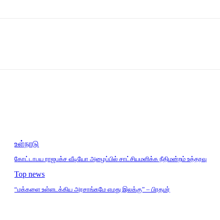
உள்நாடு
கோட்டாபய ராஜபக்ச வீடியோ அழைப்பில் சாட்சியமளிக்க நீதிமன்றம் உத்தரவு
Top news
“மக்களை உள்ளடக்கிய அரசாங்கமே எமது இலக்கு” – பிரதமர்