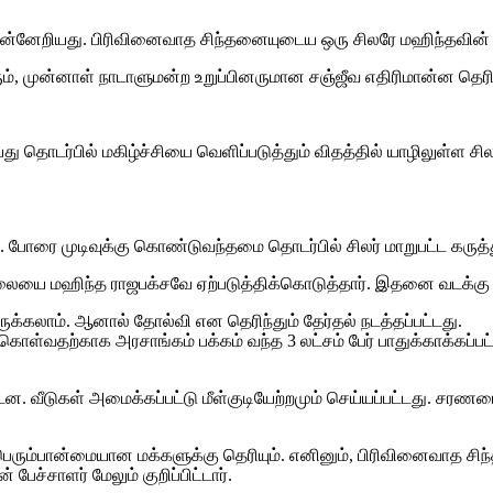
முன்னேறியது. பிரிவினைவாத சிந்தனையுடைய ஒரு சிலரே மஹிந்தவின
், முன்னாள் நாடாளுமன்ற உறுப்பினருமான சஞ்ஜீவ எதிரிமான்ன தெரிவ
 தொடர்பில் மகிழ்ச்சியை வெளிப்படுத்தும் விதத்தில் யாழிலுள்ள ச
. போரை முடிவுக்கு கொண்டுவந்தமை தொடர்பில் சிலர் மாறுபட்ட கருத்
ை மஹிந்த ராஜபக்சவே ஏற்படுத்திக்கொடுத்தார். இதனை வடக்கு மறக்
்கலாம். ஆனால் தோல்வி என தெரிந்தும் தேர்தல் நடத்தப்பட்டது.
துக்கொள்வதற்காக அரசாங்கம் பக்கம் வந்த 3 லட்சம் பேர் பாதுக்காக்
. வீடுகள் அமைக்கப்பட்டு மீள்குடியேற்றமும் செய்யப்பட்டது. சரணடை
ரும்பான்மையான மக்களுக்கு தெரியும். எனினும், பிரிவினைவாத சிந்த
ேச்சாளர் மேலும் குறிப்பிட்டார்.