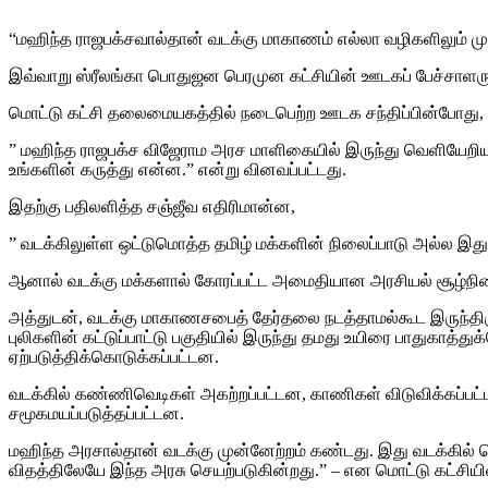
“மஹிந்த ராஜபக்சவால்தான் வடக்கு மாகாணம் எல்லா வழிகளிலும் 
இவ்வாறு ஸ்ரீலங்கா பொதுஜன பெரமுன கட்சியின் ஊடகப் பேச்சாளரும
மொட்டு கட்சி தலைமையகத்தில் நடைபெற்ற ஊடக சந்திப்பின்போது,
” மஹிந்த ராஜபக்ச விஜேராம அரச மாளிகையில் இருந்து வெளியேறியது
உங்களின் கருத்து என்ன.” என்று வினவப்பட்டது.
இதற்கு பதிலளித்த சஞ்ஜீவ எதிரிமான்ன,
” வடக்கிலுள்ள ஒட்டுமொத்த தமிழ் மக்களின் நிலைப்பாடு அல்ல இது
ஆனால் வடக்கு மக்களால் கோரப்பட்ட அமைதியான அரசியல் சூழ்நிலைய
அத்துடன், வடக்கு மாகாணசபைத் தேர்தலை நடத்தாமல்கூட இருந்திருக
புலிகளின் கட்டுப்பாட்டு பகுதியில் இருந்து தமது உயிரை பாதுகாத்
ஏற்படுத்திக்கொடுக்கப்பட்டன.
வடக்கில் கண்ணிவெடிகள் அகற்றப்பட்டன, காணிகள் விடுவிக்கப்பட்டன
சமூகமயப்படுத்தப்பட்டன.
மஹிந்த அரசால்தான் வடக்கு முன்னேற்றம் கண்டது. இது வடக்கில் பெ
விதத்திலேயே இந்த அரசு செயற்படுகின்றது.” – என மொட்டு கட்சியின் ப