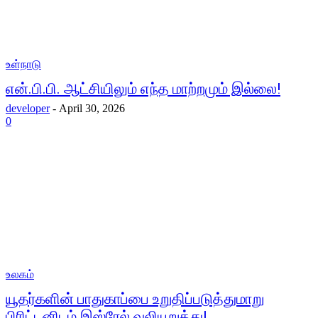
உள்நாடு
என்.பி.பி. ஆட்சியிலும் எந்த மாற்றமும் இல்லை!
developer
-
April 30, 2026
0
உலகம்
யூதர்களின் பாதுகாப்பை உறுதிப்படுத்துமாறு
பிரிட்டனிடம் இஸ்ரேல் வலியுறுத்து!