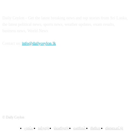
ABOUT US
Daily Ceylon - Get the latest breaking news and top stories from Sri Lanka,
the latest political news, sports news, weather updates, exam results,
business news, World News
Contact us:
info@dailyceylon.lk
FOLLOW US
© Daily Ceylon
முகப்பு
உள்நாடு
வெளிநாடு
வணிகம்
சினிமா
விளையாட்டு