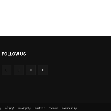
FOLLOW US
ு
உள்நாடு
வெளிநாடு
வணிகம்
சினிமா
விளையாட்டு