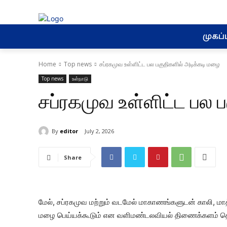
முகப்ப
Home
Top news
சப்ரகமுவ உள்ளிட்ட பல பகுதிகளில் அடிக்கடி மழை
Top news
உள்நாடு
சப்ரகமுவ உள்ளிட்ட பல 
By
editor
July 2, 2026
Share
மேல், சப்ரகமுவ மற்றும் வடமேல் மாகாணங்களுடன் காலி, மாத
மழை பெய்யக்கூடும் என வளிமண்டலவியல் திணைக்களம் தெர