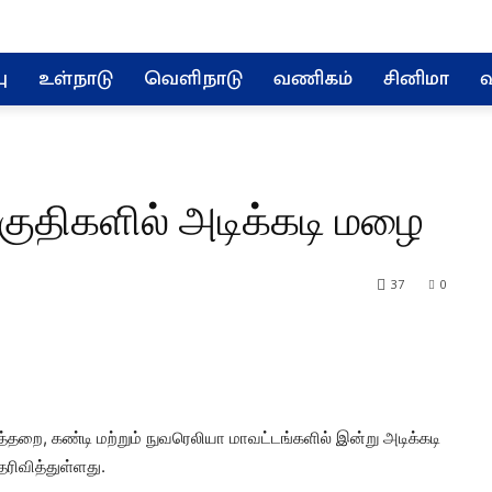
ு
உள்நாடு
வெளிநாடு
வணிகம்
சினிமா
வ
பகுதிகளில் அடிக்கடி மழை
37
0
்தறை, கண்டி மற்றும் நுவரெலியா மாவட்டங்களில் இன்று அடிக்கடி
ிவித்துள்ளது.