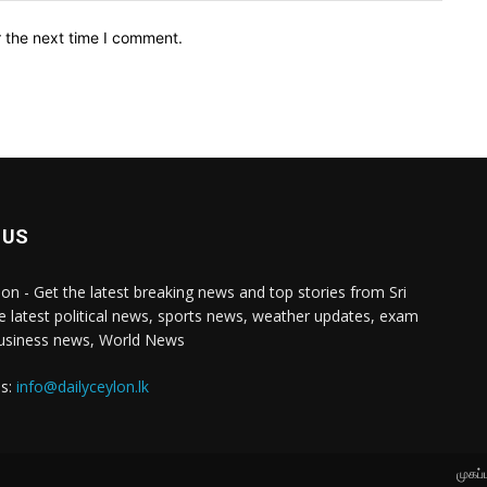
r the next time I comment.
 US
lon - Get the latest breaking news and top stories from Sri
e latest political news, sports news, weather updates, exam
business news, World News
us:
info@dailyceylon.lk
முகப்ப