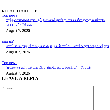
RELATED ARTICLES
Top news
சீரற்ற வானிலை தொடரும் நிலையில் நான்கு மாவட்டங்களுக்கு மண்சரிவு
அபாய எச்சரிக்கை
August 7, 2026
உள்நாடு
கோட்டாபய ராஜபக்ச வீடியோ அழைப்பில் சாட்சியமளிக்க நீதிமன்றம் உத்தரவ
August 7, 2026
Top news
“மக்களை உள்ளடக்கிய அரசாங்கமே எமது இலக்கு” – பிரதமர்
August 7, 2026
LEAVE A REPLY
Comment: