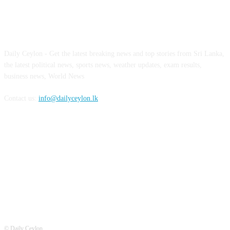
ABOUT US
Daily Ceylon - Get the latest breaking news and top stories from Sri Lanka,
the latest political news, sports news, weather updates, exam results,
business news, World News
Contact us:
info@dailyceylon.lk
FOLLOW US
© Daily Ceylon