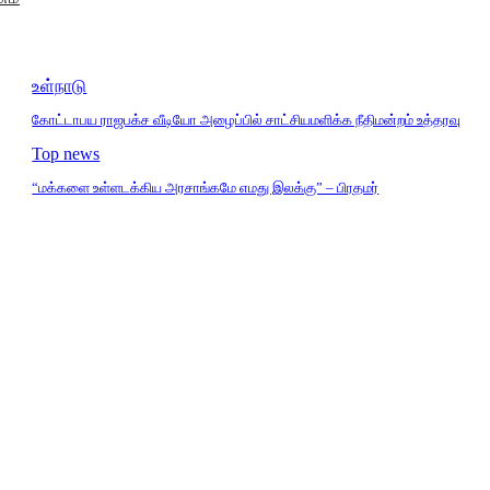
உள்நாடு
கோட்டாபய ராஜபக்ச வீடியோ அழைப்பில் சாட்சியமளிக்க நீதிமன்றம் உத்தரவு
Top news
“மக்களை உள்ளடக்கிய அரசாங்கமே எமது இலக்கு” – பிரதமர்
: