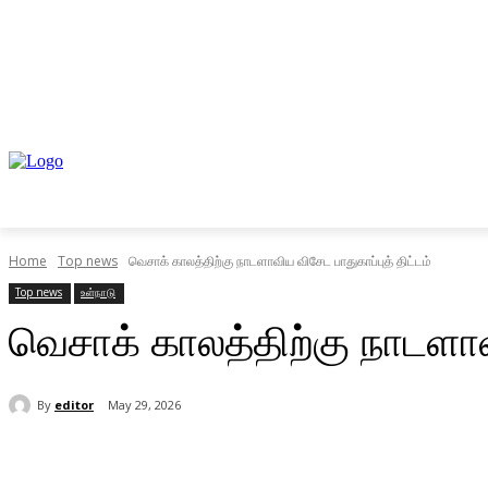
முகப்பு
உள்நாடு
வெளிநாடு
வணிகம்
Home
Top news
வெசாக் காலத்திற்கு நாடளாவிய விசேட பாதுகாப்புத் திட்டம்
Top news
உள்நாடு
வெசாக் காலத்திற்கு நாடளாவி
By
editor
May 29, 2026
Share