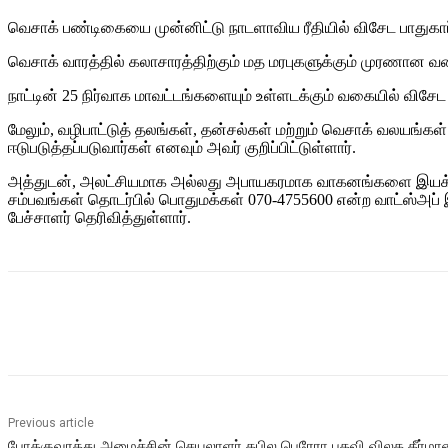
வெசாக் பண்டிகையை முன்னிட்டு நாடளாவிய ரீதியில் விசேட பாதுகாப்பு
வெசாக் வாரத்தில் கலாசாரத்திற்கும் மத மரபுகளுக்கும் முரணான வகை
நாட்டின் 25 நிர்வாக மாவட்டங்களையும் உள்ளடக்கும் வகையில் விசேட ப
மேலும், வழிபாட்டுத் தலங்கள், தன்சல்கள் மற்றும் வெசாக் வலயங்கள் 
ஈடுபடுத்தப்படுவார்கள் எனவும் அவர் குறிப்பிட்டுள்ளார்.
அத்துடன், அலட்சியமாக அல்லது அபாயகரமாக வாகனங்களை இயக்குத
சம்பவங்கள் தொடர்பில் பொதுமக்கள் 070-4755600 என்ற வாட்ஸ்அ
பேச்சாளர் தெரிவித்துள்ளார்.
Share
Previous article
போக்குவரத்து அமைச்சின் செயலாளர் கபில பெரேரா பதவி விலக தீர்மா