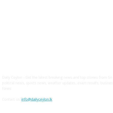
ABOUT US
Daily Ceylon - Get the latest breaking news and top stories from Sri 
political news, sports news, weather updates, exam results, busine
News
Contact us:
info@dailyceylon.lk
FOLLOW US