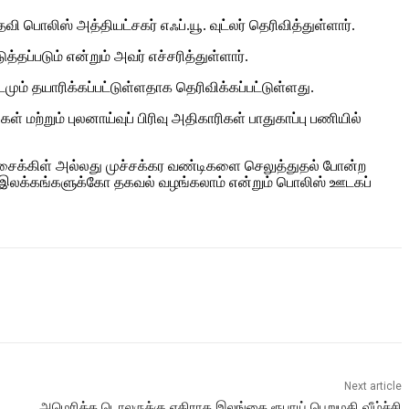
ி பொலிஸ் அத்தியட்சகர் எஃப்.யூ. வுட்லர் தெரிவித்துள்ளார்.
ப்படும் என்றும் அவர் எச்சரித்துள்ளார்.
டமும் தயாரிக்கப்பட்டுள்ளதாக தெரிவிக்கப்பட்டுள்ளது.
் மற்றும் புலனாய்வுப் பிரிவு அதிகாரிகள் பாதுகாப்பு பணியில்
சைக்கிள் அல்லது முச்சக்கர வண்டிகளை செலுத்துதல் போன்ற
ி இலக்கங்களுக்கோ தகவல் வழங்கலாம் என்றும் பொலிஸ் ஊடகப்
Next article
அமெரிக்க டொலருக்கு எதிராக இலங்கை ரூபாய் பெறுமதி வீழ்ச்சி