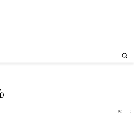
்
92
0