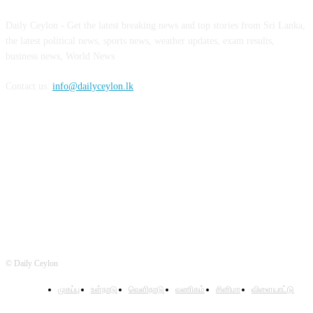
Daily Ceylon - Get the latest breaking news and top stories from Sri Lanka,
the latest political news, sports news, weather updates, exam results,
business news, World News
Contact us:
info@dailyceylon.lk
FOLLOW US
© Daily Ceylon
முகப்பு
உள்நாடு
வெளிநாடு
வணிகம்
சினிமா
விளையாட்டு