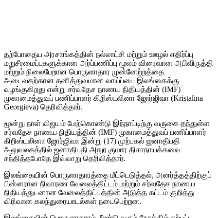
தற்போதைய அரசாங்கத்தின் நல்லாட்சி மற்றும் ஊழல் எதிர்ப்பு
மறுசீரமைப்புகளுக்கான அர்ப்பணிப்பு மூலம் விரைவான அபிவிருத்தி
மற்றும் நிலைபேறான பொருளாதார முன்னேற்றத்தை
அடைவதற்கான தனித்துவமான வாய்ப்பை இலங்கைக்கு
வழங்குகிறது என்று சர்வதேச நாணய நிதியத்தின் (IMF)
முகாமைத்துவப் பணிப்பாளர் கிறிஸ்டலினா ஜோர்ஜிவா (Kristalina
Georgieva) தெரிவித்தார்.
மூன்று நாள் விஜயம் மேற்கொண்டு இந்நாட்டிற்கு வருகை தந்துள்ள
சர்வதேச நாணய நிதியத்தின் (IMF) முகாமைத்துவப் பணிப்பாளர்
கிறிஸ்டலினா ஜோர்ஜிவா இன்று (17) முற்பகல் ஜனாதிபதி
அலுவலகத்தில் ஜனாதிபதி அநுர குமார திசாநாயக்கவை
சந்தித்தபோதே இவ்வாறு தெரிவித்தார்.
இலங்கையின் பொருளாதாரத்தை மீட்டெடுத்தல், அனர்த்தத்திற்குப்
பின்னரான நிவாரண வேலைத்திட்டம் மற்றும் சர்வதேச நாணய
நிதியத்துடனான வேலைத்திட்டத்தின் அடுத்த கட்டம் குறித்து
விரிவான கலந்துரையாடல்கள் நடைபெற்றன.
இலங்கையின் பொருளாதாரம் மீண்டு வரும் நேரத்தில் ஏற்பட்ட