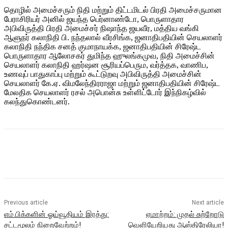
தொழில் அமைச்சரும் நிதி மற்றும் திட்டமிடல் பிரதி அமைச்சருமான
பேராசிரியர் அனில் ஜயந்த பெர்னாண்டோ, பொருளாதார
அபிவிருத்தி பிரதி அமைச்சர் நிஷாந்த ஜயவீர, மத்திய வங்கி
ஆளுநர் கலாநிதி பி. நந்தலால் வீரசிங்க, ஜனாதிபதியின் செயலாளர்
கலாநிதி நந்திக சனத் குமாநாயக்க, ஜனாதிபதியின் சிரேஷ்ட
பொருளாதார ஆலோசகர் துமிந்த ஹுலங்கமுவ, நிதி அமைச்சின்
செயலாளர் கலாநிதி ஹர்ஷன சூரியப்பெரும, வர்த்தக, வாணிப,
உணவுப் பாதுகாப்பு மற்றும் கூட்டுறவு அபிவிருத்தி அமைச்சின்
செயலாளர் கே.ஏ. விமலேந்திரராஜா மற்றும் ஜனாதிபதியின் சிரேஷ்ட
மேலதிக செயலாளர் ரசல் அபொன்சு உள்ளிட்டோர் இந்நிகழ்வில்
கலந்துகொண்டனர்.
Previous article
Next article
எம்.பிக்களின் ஓய்வூதியம் இரத்து:
ஏமாற்றம்: முதல் சுற்றோடு
சட்டமூலம் நிறைவேற்றம்!
வெளியேறியது ஆஸ்திரேலியா!