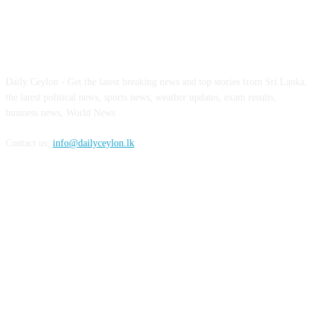
ABOUT US
Daily Ceylon - Get the latest breaking news and top stories from Sri Lanka,
the latest political news, sports news, weather updates, exam results,
business news, World News
Contact us:
info@dailyceylon.lk
FOLLOW US