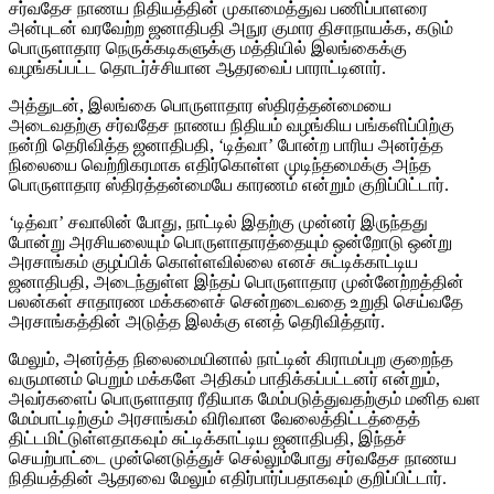
சர்வதேச நாணய நிதியத்தின் முகாமைத்துவ பணிப்பாளரை
அன்புடன் வரவேற்ற ஜனாதிபதி அநுர குமார திசாநாயக்க, கடும்
பொருளாதார நெருக்கடிகளுக்கு மத்தியில் இலங்கைக்கு
வழங்கப்பட்ட தொடர்ச்சியான ஆதரவைப் பாராட்டினார்.
அத்துடன், இலங்கை பொருளாதார ஸ்திரத்தன்மையை
அடைவதற்கு சர்வதேச நாணய நிதியம் வழங்கிய பங்களிப்பிற்கு
நன்றி தெரிவித்த ஜனாதிபதி, ‘டித்வா’ போன்ற பாரிய அனர்த்த
நிலையை வெற்றிகரமாக எதிர்கொள்ள முடிந்தமைக்கு அந்த
பொருளாதார ஸ்திரத்தன்மையே காரணம் என்றும் குறிப்பிட்டார்.
‘டித்வா’ சவாலின் போது, நாட்டில் இதற்கு முன்னர் இருந்தது
போன்று அரசியலையும் பொருளாதாரத்தையும் ஒன்றோடு ஒன்று
அரசாங்கம் குழப்பிக் கொள்ளவில்லை எனச் சுட்டிக்காட்டிய
ஜனாதிபதி, அடைந்துள்ள இந்தப் பொருளாதார முன்னேற்றத்தின்
பலன்கள் சாதாரண மக்களைச் சென்றடைவதை உறுதி செய்வதே
அரசாங்கத்தின் அடுத்த இலக்கு எனத் தெரிவித்தார்.
மேலும், அனர்த்த நிலைமையினால் நாட்டின் கிராமப்புற குறைந்த
வருமானம் பெறும் மக்களே அதிகம் பாதிக்கப்பட்டனர் என்றும்,
அவர்களைப் பொருளாதார ரீதியாக மேம்படுத்துவதற்கும் மனித வள
மேம்பாட்டிற்கும் அரசாங்கம் விரிவான வேலைத்திட்டத்தைத்
திட்டமிட்டுள்ளதாகவும் சுட்டிக்காட்டிய ஜனாதிபதி, இந்தச்
செயற்பாட்டை முன்னெடுத்துச் செல்லும்போது சர்வதேச நாணய
நிதியத்தின் ஆதரவை மேலும் எதிர்பார்ப்பதாகவும் குறிப்பிட்டார்.