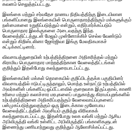
கவனம் செலுத்தப்பட்டது.
இலங்கை மற்றும் சர்வதேச நாணய நிதியத்திற்கு இடையிலான
பங்களிப்பானது இலங்கையின் பொருளாதாரத்திற்கும் மக்களுக்கும்
நன்மைகளை உறுதிப்படுத்தும் என்றும், எதிர்பார்க்கப்படும்
பொருளாதார இலக்குகளை அடைவதற்கு இந்த
வேலைத்திட்டத்துடன் மேலும் முன்னோக்கிச் செல்ல வேண்டும்
என்றும் கிறிஸ்டலினா ஜோர்ஜிவா இங்கு மேலதிகமாகச்
சுட்டிக்காட்டினார்.
விவசாயத்துறையின் உற்பத்தித்திறனை அதிகரித்தல் மற்றும்
கிராமிய பொருளாதார மாற்றத்திற்கான வேலைத்திட்டங்கள்
குறித்தும் இதன்போது கலந்துரையாடப்பட்டது.
இலங்கையின் மக்கள் தொகையில் குறிப்பிடத்தக்க பகுதியினர்
விவசாயத்தில் ஈடுபட்டிருந்தாலும், மொத்த உள்நாட்டு உற்பத்தியில்
அவர்களின் பங்களிப்பு ஒப்பீட்டளவில் குறைவாக இருப்பதால், காணி
உரிமை மற்றும் கலாச்சார மரபுகளைப் பாதுகாத்து கிராமப்புறங்களில்
உற்பத்தித்திறனை அதிகரிப்பதற்கும் வேலைவாய்ப்புகளைப்
பன்முகப்படுத்துவதற்கும் ஒரு இடைக்கால மூலோபாய
வேலைத்திட்டத்தின் அவசியம் குறித்து விரிவாகக்
கலந்துரையாடப்பட்டது. இதன்போது உலக வங்கி மற்றும் ஆசிய
அபிவிருத்தி வங்கி உள்ளிட்ட அபிவிருத்திப் பங்காளிகளுடன்
இணைந்து பணியாற்றுவது குறித்தும் ஆலோசிக்கப்பட்டது.