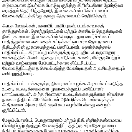
கடுமையான இயற்கை பேரழிவு குறித்து கிறிஸ்டலினா ஜோர்ஜிவா
வருத்தம் தெரிவித்ததோடு, இலங்கையின் மீள்கட்டமைப்பு
வேலைத்திட்டத்திற்கு தனது ஆதரவையும் தெரிவித்தார்.
ஆயுத மோதல்கள், சுனாமிப் பாதிப்புகள், பயங்கரவாதத்
தாக்குதல்கள், தொற்றுநோய்கள் மற்றும் அரசியல் நெருக்கடிகள்
நீண்டகாலமாக இலங்கையின் பொருளாதார வளர்ச்சியைப்
பாதித்துள்ளன என்பதைச் சுட்டிக்காட்டிய சர்வதேச நாணய
நிதியத்தின் முகாமைத்துவப் பணிப்பாளர், அனர்த்தத்தால்
பாதிக்கப்பட்ட கிராமப்புற மக்களுக்கு ஒரு புதிய பொருளாதார
ஊக்கத்தின் அவசியத்தையும், வீடுகள், காணி, மீள்குடியேற்றம்
மற்றும் வாழ்வாதார மேம்பாட்டிற்கான திட்டமிடப்பட்ட
வேலைத்திட்டத்தை செயல்படுத்த வேண்டியதன் அவசியத்தையும்
வலியுறுத்தினார்.
பாதிக்கப்பட்ட மக்களுக்கு நிவாரணம் வழங்க அரசாங்கம் எடுத்த
உடனடி நடவடிக்கைகளை முகாமைத்துவப் பணிப்பாளர்
பாராட்டியதுடன், அந்த நிவாரண நடவடிக்கைகளுக்காக சர்வதேச
நாணய நிதியம் 200 மில்லியன் அமெரிக்க டொலர்களுக்கும்
அதிகமான அவசர நிதி உதவியை வழங்கியுள்ளது என்றும்
குறிப்பிட்டார்.
மேலும்,பேரண்டப் பொருளாதாரம் மற்றும் நிதி ஸ்திரத்தன்மையை
மீண்டும் ஏற்படுத்தும் வேலைத்திட்டத்திற்கு சர்வதேச நாணய
நிதியம் இலங்கைக்கு மேலும் வழங்கக்கூடிய உதவிகள் குறித்து