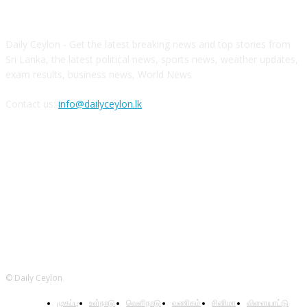
ABOUT US
Daily Ceylon - Get the latest breaking news and top stories from
Sri Lanka, the latest political news, sports news, weather updates,
exam results, business news, World News
Contact us:
info@dailyceylon.lk
FOLLOW US
© Daily Ceylon
முகப்பு
உள்நாடு
வெளிநாடு
வணிகம்
சினிமா
விளையாட்டு