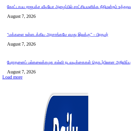
கோட்டாபய ராஜபக்ச வீடியோ அழைப்பில் சாட்சியமளிக்க நீதிமன்றம் உத்தரவ
August 7, 2026
“மக்களை உள்ளடக்கிய அரசாங்கமே எமது இலக்கு” – பிரதமர்
August 7, 2026
பேராதனைப் பல்கலைக்கழக கல்வி நடவடிக்கைகள் தொடர்பிலான அறிவிப்பு
August 7, 2026
Load more