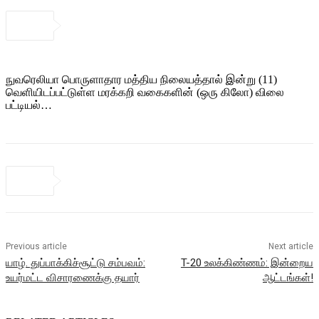
நுவரெலியா பொருளாதார மத்திய நிலையத்தால் இன்று (11)
வெளியிடப்பட்டுள்ள மரக்கறி வகைகளின் (ஒரு கிலோ) விலை
பட்டியல்…
Previous article
Next article
யாழ். துப்பாக்கிச்சூட்டு சம்பவம்:
T-20 உலக்கிண்ணம்: இன்றைய
உயர்மட்ட விசாரணைக்கு தயார்
ஆட்டங்கள்!