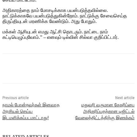
அதிகாரத்தை நாம் மோசடிக்காக பயன்படுத்தவில்லை.
நாட்டுக்காகவே பயன்படுத்துகின்றோம். நாட்டுக்கு சேவைசெய்த
திருப்தியுடன் மரணிக்க வேண்டும். அது போதும்.
மக்கள் ஆசியுடன் எமது ஆட்சி தொடரும். நாட்டை நாம்
கட்டியெழுப்புவோம்.” – எனவும் டில்வின் சில்வா குறிப்பிட்டார்.
Previous article
Next article
நாமல் போன்றவர்கள் இனவாத
மதுவரி வருமான சேகரிப்பை
அரசியல் செய்ய
அதிகரிப்பதற்கான டிஜிட்டல்
இடமளிக்கப்படமாட்டாது!
வேலைத்திட்டத்திற்கு இணக்கம்
RELATED ARTICLES