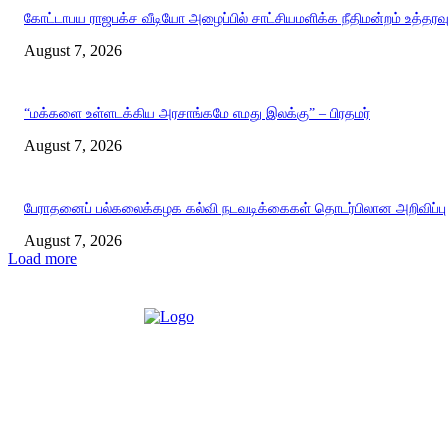
கோட்டாபய ராஜபக்ச வீடியோ அழைப்பில் சாட்சியமளிக்க நீதிமன்றம் உத்தரவ
August 7, 2026
“மக்களை உள்ளடக்கிய அரசாங்கமே எமது இலக்கு” – பிரதமர்
August 7, 2026
பேராதனைப் பல்கலைக்கழக கல்வி நடவடிக்கைகள் தொடர்பிலான அறிவிப்பு
August 7, 2026
Load more