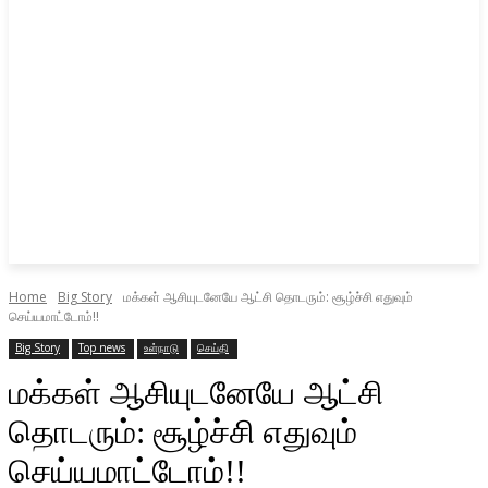
Home
Big Story
மக்கள் ஆசியுடனேயே ஆட்சி தொடரும்: சூழ்ச்சி எதுவும்
செய்யமாட்டோம்!!
Big Story
Top news
உள்நாடு
செய்தி
மக்கள் ஆசியுடனேயே ஆட்சி
தொடரும்: சூழ்ச்சி எதுவும்
செய்யமாட்டோம்!!