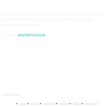
ABOUT US
Daily Ceylon - Get the latest breaking news and top stories from Sri Lanka,
the latest political news, sports news, weather updates, exam results,
business news, World News
Contact us:
info@dailyceylon.lk
FOLLOW US
© Daily Ceylon
முகப்பு
உள்நாடு
வெளிநாடு
வணிகம்
சினிமா
விளையாட்டு