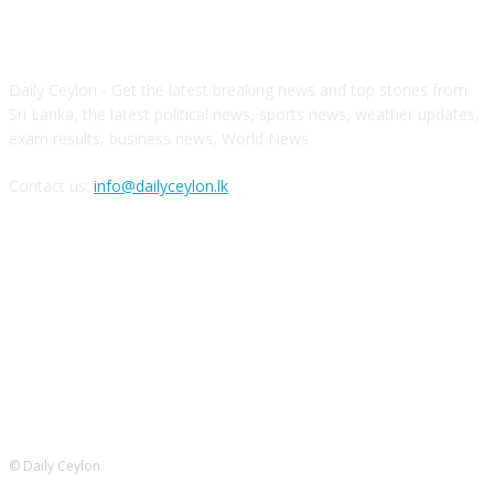
ABOUT US
Daily Ceylon - Get the latest breaking news and top stories from
Sri Lanka, the latest political news, sports news, weather updates,
exam results, business news, World News
Contact us:
info@dailyceylon.lk
FOLLOW US
© Daily Ceylon