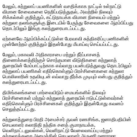
மேலும், சுற்றுலாப் பயணிகளின் வசதிக்காக நாட்டில் உள்நாட்டு
விமான சேவைகளை நெறிப்படுத்துதல், அவற்றில் நிலவும்
சிக்கல்கள் குறித்தும், கட்டுநாயக்க விமான நிலையம் மற்றும்
சுற்றுலா தலங்களுக்கு இடையில் பேருந்து சேவைகளை ஆரம்பிப்பது
தொடர்பிலும் இங்கு கலந்துரையாடப்பட்டது.
ஏற்கனவே ஆரம்பிக்கப்பட்டுள்ள பேரவாவி சுத்திகரிப்பு பணிகளின்
முன்னேற்றம் குறித்தும் இதன்போது மீயாய்வு செய்யப்பட்டது.
மேலும், மகாவலி அதிகாரசபை மற்றும் நீர்ப்பாசனத்
திணைக்களத்திற்குச் சொந்தமான விடுதிகளை சுற்றுலாத்
துறையின் மேம்பாட்டிற்காக எவ்வாறு பயன்படுத்துவது தொடர்பிலும்
சுற்றுலாப் பயணிகள் எதிர்கொள்ளும் பிரச்சினைகளை சுற்றுலா
பொலிஸாரின் உதவியுடன் எவ்வாறு தீர்க்க முடியும் என்பது குறித்தும்
கலந்துரையாடப்பட்டது.
திமிங்கலங்களை பார்வையிடும் மையங்களில் நிலவும்
பிரச்சினைகள் மற்றும் சுற்றுலாத் துறையில் ஈடுபட்டுள்ளவர்கள்
எதிர்கொள்ளும் பிரச்சினைகள் குறித்தும் இதன்போது கவனம்
செலுத்தப்பட்டது.
சுற்றுலாத்துறை பிரதி அமைச்சர் ருவன் ரணசிங்க, ஜனாதிபதியின்
செயலாளர் கலாநிதி நந்திக சனத் குமாநாயக்க,
வெளிநாட்டலுவல்கள், வெளிநாட்டு வேலைவாய்ப்பு மற்றும்
சுற்றுலாத்துறை அமைச்சின் செயலாளர் அருணி ரணராஜா,