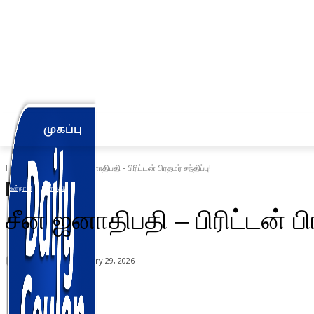
முகப்பு
உள்நாடு
வெளிநாடு
வணிகம்
Home
உள்நாடு
சீன ஜனாதிபதி - பிரிட்டன் பிரதமர் சந்திப்பு!
உள்நாடு
செய்தி
சீன ஜனாதிபதி – பிரிட்டன் பிர
By
Editor 2
January 29, 2026
Share