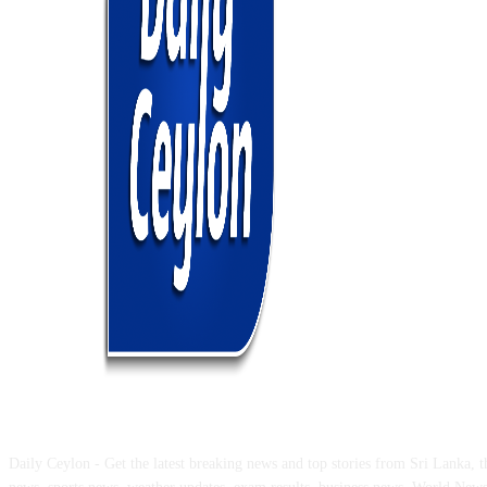
ABOUT US
Daily Ceylon - Get the latest breaking news and top stories from Sri Lanka, the