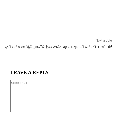
Next article
ஓ.பி.எஸ்ஸை அதிமுகவில் இணைக்க முடியாது: ஈ.பி.எஸ். திட்டவட்டம்!
LEAVE A REPLY
Com