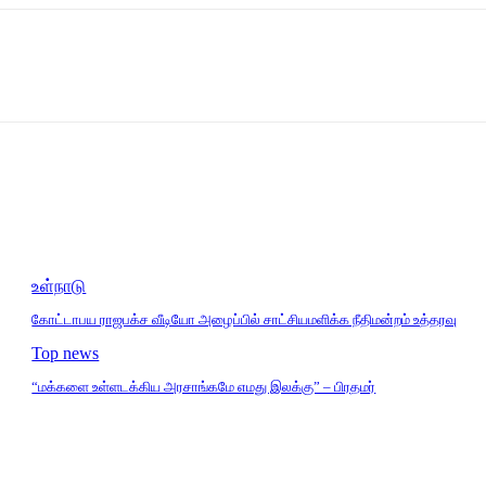
உள்நாடு
கோட்டாபய ராஜபக்ச வீடியோ அழைப்பில் சாட்சியமளிக்க நீதிமன்றம் உத்தரவு
Top news
“மக்களை உள்ளடக்கிய அரசாங்கமே எமது இலக்கு” – பிரதமர்