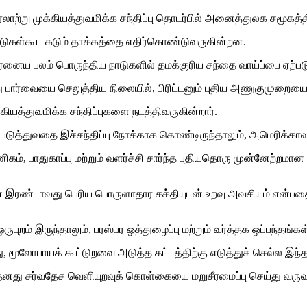
ாற்று முக்கியத்துவமிக்க சந்திப்பு தொடர்பில் அனைத்துலக சமூகத்தி
 நாடுகள்கூட கடும் தாக்கத்தை எதிர்கொண்டுவருகின்றன.
, ஏனைய பலம் பொருந்திய நாடுகளில் தமக்குரிய சந்தை வாய்ப்பை ஏற்பட
து பார்வையை செலுத்திய நிலையில், பிரிட்டனும் புதிய அணுகுமுறைய
ியத்துவமிக்க சந்திப்புகளை நடத்திவருகின்றார்.
ுத்துவதை இச்சந்திப்பு நோக்காக கொண்டிருந்தாலும், அமெரிக்காவு
், பாதுகாப்பு மற்றும் வளர்ச்சி சார்ந்த புதியதொரு முன்னேற்றமா
 இரண்டாவது பெரிய பொருளாதார சக்தியுடன் உறவு அவசியம் என்பதை உ
ுபுறம் இருந்தாலும், பரஸ்பர ஒத்துழைப்பு மற்றும் வர்த்தக ஒப்பந்தங்
 மூலோபாயக் கூட்டுறவை அடுத்த கட்டத்திற்கு எடுத்துச் செல்ல இந்த 
் தனது சர்வதேச வெளியுறவுக் கொள்கையை மறுசீரமைப்பு செய்து வருவத