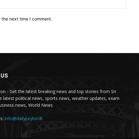
Websit
r the next time I comment.
 US
lon - Get the latest breaking news and top stories from Sri
e latest political news, sports news, weather updates, exam
business news, World News
us:
info@dailyceylon.lk