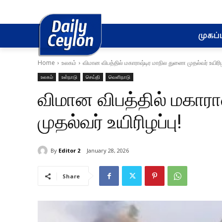
முகப்ப
Home
உலகம்
விமான விபத்தில் மகாராஷ்டிர மாநில துணை முதல்வர் உயிரிழப
உலகம்
உள்நாடு
செய்தி
வெளிநாடு
விமான விபத்தில் மகார
முதல்வர் உயிரிழப்பு!
By
Editor 2
January 28, 2026
Share