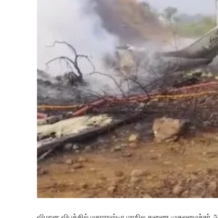
விமான விபத்தில் மகாராஷ்டிர மாநில துணை முதலமைச்சர் அஜி