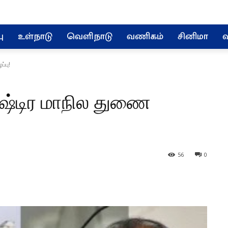
ு
உள்நாடு
வெளிநாடு
வணிகம்
சினிமா
வ
்பு!
ாஷ்டிர மாநில துணை
56
0