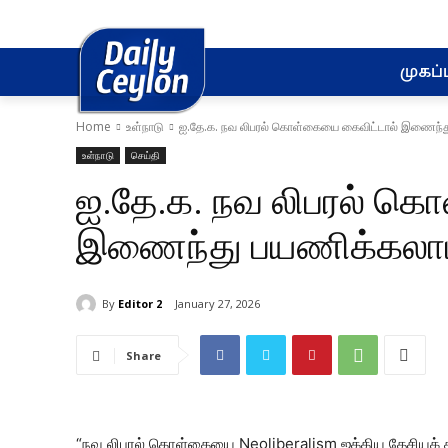
முகப்ப
Home
உள்நாடு
ஐ.தே.க. நவ லிபரல் கொள்கையை கைவிட்டால் இணைந்த
உள்நாடு
செய்தி
ஐ.தே.க. நவ லிபரல் க
இணைந்து பயணிக்கலாம
By
Editor 2
January 27, 2026
Share
“நவ லிபரல் கொள்கையை Neoliberalism ஐக்கிய தேசியக் கட