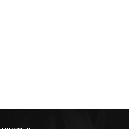
*
*
e: