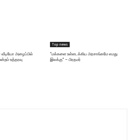
Top news
 வீடியோ அழைப்பில்
“மக்களை உள்ளடக்கிய அரசாங்கமே எமது
ன்றம் உத்தரவு
இலக்கு” – பிரதமர்