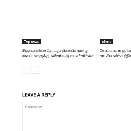
Top news
உள்நாடு
சீரற்ற வானிலை தொடரும் நிலையில் நான்கு
கோட்டாபய ராஜபக்ச
மாவட்டங்களுக்கு மண்சரிவு அபாய எச்சரிக்கை
சாட்சியமளிக்க நீதிம
LEAVE A REPLY