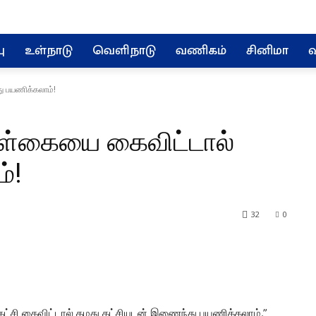
ு
உள்நாடு
வெளிநாடு
வணிகம்
சினிமா
வ
ு பயணிக்கலாம்!
ொள்கையை கைவிட்டால்
்!
32
0
்சி கைவிட்டால் தமது கட்சியுடன் இணைந்து பயணிக்கலாம்.”