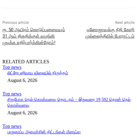
Previous article
Next article
ரூ. 50 ஆயிரம் கொடுப்பனவையும்
டினோஜாவுக்கு நீதி கோரி
31 ஆம் திகதிக்குள் வழங்கி
முல்லைத்தீவில் போராட்டம்
முடிக்க எதிர்பார்க்கின்றோம்!
RELATED ARTICLES
Top news
லிட்ரோ எரிவாயு விலையில் திருத்தம்
August 6, 2026
Top news
சிறுபோக நெல் கொள்வனவு தொடரும் – இதுவரை 19,592 தொன் நெல்
கொள்வனவு
August 6, 2026
Top news
பாதுகாப்பு அமைச்சின் திட்டங்கள் மீளாய்வு