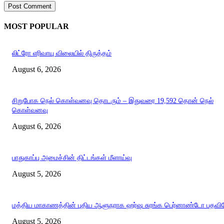
MOST POPULAR
லிட்ரோ எரிவாயு விலையில் திருத்தம்
August 6, 2026
சிறுபோக நெல் கொள்வனவு தொடரும் – இதுவரை 19,592 தொன் நெல்
கொள்வனவு
August 6, 2026
பாதுகாப்பு அமைச்சின் திட்டங்கள் மீளாய்வு
August 5, 2026
மத்திய மாகாணத்தின் புதிய ஆளுநராக ஹர்ஷ சுரங்க பெர்னாண்டோ பதவியே
August 5, 2026