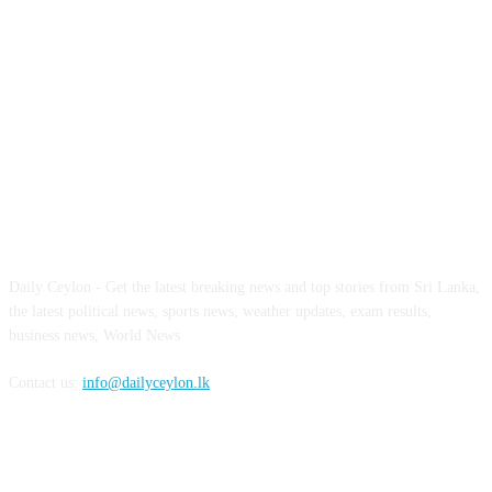
ABOUT US
Daily Ceylon - Get the latest breaking news and top stories from Sri Lanka,
the latest political news, sports news, weather updates, exam results,
business news, World News
Contact us:
info@dailyceylon.lk
FOLLOW US