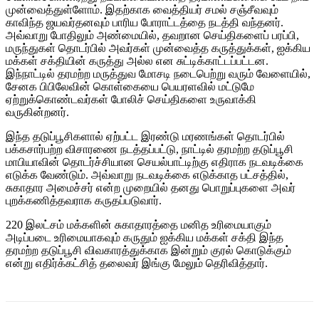
முன்வைத்துள்ளோம். இதற்காக வைத்தியர் சமல் சஞ்சீவவும்
காவிந்த ஜயவர்தனவும் பாரிய போராட்டத்தை நடத்தி வந்தனர்.
அவ்வாறு போதிலும் அண்மையில், தவறான செய்திகளைப் பரப்பி,
மருந்துகள் தொடர்பில் அவர்கள் முன்வைத்த கருத்துக்கள், ஐக்கிய
மக்கள் சக்தியின் கருத்து அல்ல என சுட்டிக்காட்டப்பட்டன.
இந்நாட்டில் தரமற்ற மருத்துவ மோசடி நடைபெற்று வரும் வேளையில்,
சேனக பிபிலேவின் கொள்கையை பெயரளவில் மட்டுமே
ஏற்றுக்கொண்டவர்கள் போலிச் செய்திகளை உருவாக்கி
வருகின்றனர்.
இந்த தடுப்பூசிகளால் ஏற்பட்ட இரண்டு மரணங்கள் தொடர்பில்
பக்கசார்பற்ற விசாரணை நடத்தப்பட்டு, நாட்டில் தரமற்ற தடுப்பூசி
மாபியாவின் தொடர்ச்சியான செயல்பாட்டிற்கு எதிராக நடவடிக்கை
எடுக்க வேண்டும். அவ்வாறு நடவடிக்கை எடுக்காத பட்சத்தில்,
சுகாதார அமைச்சர் என்ற முறையில் தனது பொறுப்புகளை அவர்
புறக்கணித்தவராக கருதப்படுவார்.
220 இலட்சம் மக்களின் சுகாதாரத்தை மனித உரிமையாகும்
அடிப்படை உரிமையாகவும் கருதும் ஐக்கிய மக்கள் சக்தி இந்த
தரமற்ற தடுப்பூசி விவகாரத்துக்காக இன்றும் குரல் கொடுக்கும்
என்று எதிர்க்கட்சித் தலைவர் இங்கு மேலும் தெரிவித்தார்.