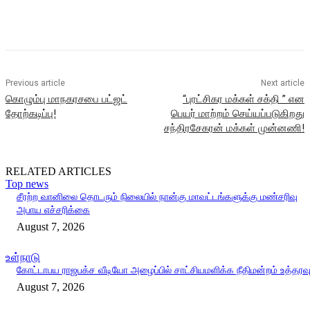
Previous article
Next article
கொழும்பு மாநகரசபை பட்ஜட்
“புரட்சிகர மக்கள் சக்தி ” என
தோற்கடிப்பு!
பெயர் மாற்றம் செய்யப்படுகிறது
சந்திரசேகரன் மக்கள் முன்னணி!
RELATED ARTICLES
Top news
சீரற்ற வானிலை தொடரும் நிலையில் நான்கு மாவட்டங்களுக்கு மண்சரிவு
அபாய எச்சரிக்கை
August 7, 2026
உள்நாடு
கோட்டாபய ராஜபக்ச வீடியோ அழைப்பில் சாட்சியமளிக்க நீதிமன்றம் உத்தரவ
August 7, 2026