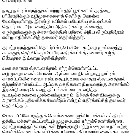
வேண்டியுள்ளன.
நமது நாட்டில் மருந்துகள் மற்றும் தடுப்பூசிகளின் தரத்தை
பரிசோதிக்கும் வழிமுறைகளைத் தெரிந்து கொள்ள
வேண்டியுள்ளது. இரண்டு உயிர்கள் பலியாகிய சம்பவங்கள்
தொடர்பாக அரச வைத்திய அதிகாரிகள் முன்வைத்த
கருத்துக்களுக்கு அரசாங்கத்தின் பதிலை அறிய விரும்புகிறோம்
என்று எதிர்க்கட்சித் தலைவர் தெரிவித்தார்.
தரமற்ற மருந்துகள் தொடர்பில் (22) விசேட கூற்றை முன்வைத்து
கருத்துத் தெரிவிக்கும் போதே எதிர்க்கட்சித் தலைவர் சஜித்
பிரேமதாச இவ்வாறு தெரிவித்தார்.
உலக சுகாதார ஸ்தாபனத்தால் ஏற்றுக்கொள்ளப்பட்ட
வழிமுறைகளைக் கொண்ட ஆய்வக வசதிகள் நமது நாட்டில்
காணப்படுகின்றனவா என்பதையும், உலக சுகாதார ஸ்தாபனத்தால்
ஏற்றுக்கொள்ளப்பட்ட ஆய்வக வசதிகளை நிறுவுவதற்கு அரசாங்கம்
இரண்டு வரவு செலவுத் திட்டங்கள் ஊடாக எடுத்த
நடவடிக்கைகளை முன்வைக்குமாறும், இந்தக் கேள்விகளுக்கு
அரசாங்கம் பதிலளிக்க வேண்டும் என்றும் எதிர்க்கட்சித் தலைவர்
தெரிவித்தார்.
சேனக பிபிலே மருந்துக் கொள்கையை ஐக்கிய மக்கள் சக்தியும்
ஐக்கிய மக்கள் கூட்டணியும் முழுமையாக ஏற்றுக்கொள்கின்றன.
தரமற்ற மருந்துப் பொருட்கள் இறக்குமதி மற்றும் ஊழலை நாட்டிற்கு
வெளிக்கொணர்ந்து நம்பிக்கையில்லாத் தீர்மானங்களைக் கூட நாம்