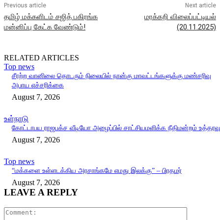
Previous article
Next article
தமிழ் மக்களிடம் சஜித் பகிரங்க
மரக்கறி விலைப்பட்டியல்
மன்னிப்பு கேட்க வேண்டும்!
(20.11.2025)
RELATED ARTICLES
Top news
சீரற்ற வானிலை தொடரும் நிலையில் நான்கு மாவட்டங்களுக்கு மண்சரிவு
அபாய எச்சரிக்கை
August 7, 2026
உள்நாடு
கோட்டாபய ராஜபக்ச வீடியோ அழைப்பில் சாட்சியமளிக்க நீதிமன்றம் உத்தரவ
August 7, 2026
Top news
“மக்களை உள்ளடக்கிய அரசாங்கமே எமது இலக்கு” – பிரதமர்
August 7, 2026
LEAVE A REPLY
Comment: