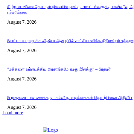
சீரற்ற வானிலை தொடரும் நிலையில் நான்கு மாவட்டங்களுக்கு மண்சரிவு 
எச்சரிக்கை
August 7, 2026
கோட்டாபய ராஜபக்ச வீடியோ அழைப்பில் சாட்சியமளிக்க நீதிமன்றம் உத்தரவ
August 7, 2026
“மக்களை உள்ளடக்கிய அரசாங்கமே எமது இலக்கு” – பிரதமர்
August 7, 2026
பேராதனைப் பல்கலைக்கழக கல்வி நடவடிக்கைகள் தொடர்பிலான அறிவிப்பு
August 7, 2026
Load more