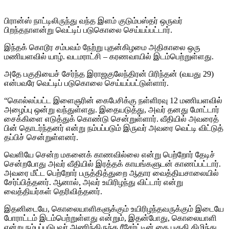
பிரான்ஸ் நாட்டிலிருந்து வந்த இளம் குடும்பஸ்தர் ஒருவர்
பிறந்தநாளன்று வெட்டிப் படுகொலை செய்யப்பட்டார்.
இந்தக் கொடூர சம்பவம் நேற்று புதன்கிழமை அதிகாலை ஒரு
மணியளவில் யாழ். வடமராட்சி – கரணவாயில் இடம்பெற்றுள்ளது.
அதே பகுதியைச் சேர்ந்த இராஜகுலேந்திரன் பிரிந்தன் (வயது 29)
என்பவரே வெட்டிப் படுகொலை செய்யப்பட்டுள்ளார்.
“கொல்லப்பட்ட இளைஞரின் கைபேசிக்கு நள்ளிரவு 12 மணியளவில்
அழைப்பு ஒன்று வந்துள்ளது. இதையடுத்து, அவர் தனது மோட்டார்
சைக்கிளை எடுத்துக் கொண்டு சென்றுள்ளார். வீதியில் அவரைத்
பின் தொடர்ந்தனர் என்று நம்பப்படும் இருவர் அவரை வெட்டி விட்டுத்
தப்பிச் சென்றுள்ளனர்.
வெளியே சென்ற மகனைக் காணவில்லை என்று பெற்றோர் தேடிச்
சென்றபோது அவர் வீதியில் இரத்தக் காயங்களுடன் காணப்பட்டார்.
அவரை மீட்ட பெற்றோர் பருத்தித்துறை ஆதார வைத்தியசாலையில்
சேர்ப்பித்தனர். ஆனால், அவர் உயிரிழந்து விட்டார் என்று
வைத்தியர்கள் தெரிவித்தனர்.
இதனிடையே, கொலையாளிகளுக்கும் உயிரிழந்தவருக்கும் இடையே
போராட்டம் இடம்பெற்றுள்ளது என்றும், இதன்போது, கொலையாளி
என்று நம்பப்படுபவர் அணிந்திருந்த ரீசேர்ட்டின் கை பகுதி கிழிந்து