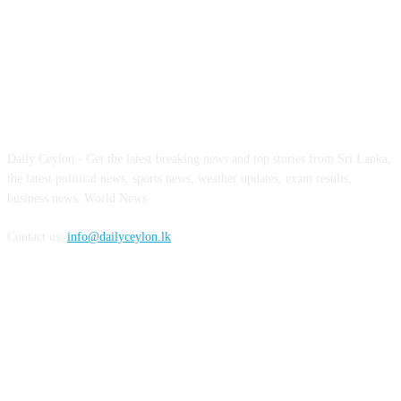
ABOUT US
Daily Ceylon - Get the latest breaking news and top stories from Sri Lanka,
the latest political news, sports news, weather updates, exam results,
business news, World News
Contact us:
info@dailyceylon.lk
FOLLOW US