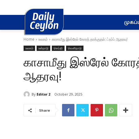
முகப்ப
Home
உலகம்
காசாமீது இஸ்ரேல் கோரத் தாக்குதல்: ட்ரம்ப் ஆதரவு!
உலகம்
உள்நாடு
செய்தி
வெளிநாடு
காசாமீது இஸ்ரேல் கோரத் 
ஆதரவு!
By
Editor 2
October 29, 2025
Share