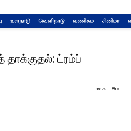
ு
உள்நாடு
வெளிநாடு
வணிகம்
சினிமா
வ
தாக்குதல்: ட்ரம்ப்
24
0