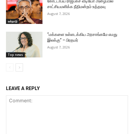
கோட்டாபய ராஜபக்ச வீடியோ அழைப்பில்
சாட்சியமளிக்க நீதிமன்றம் உத்தரவு
August 7, 2026
உள்நாடு
“மக்களை உள்ளடக்கிய அரசாங்கமே எமது
இலக்கு” – பிரதமர்
August 7, 2026
Top news
LEAVE A REPLY