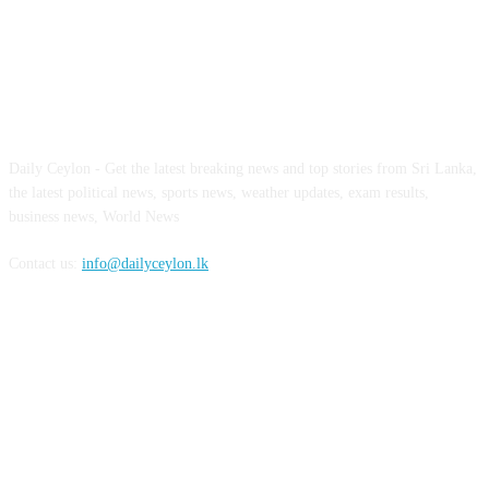
ABOUT US
Daily Ceylon - Get the latest breaking news and top stories from Sri Lanka,
the latest political news, sports news, weather updates, exam results,
business news, World News
Contact us:
info@dailyceylon.lk
FOLLOW US