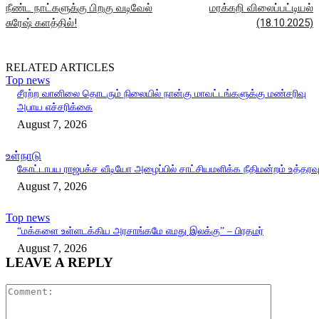
நீண்ட நாட்களுக்கு பிறகு வடிவேல்
மரக்கறி விலைப்பட்டியல்
சுரேஷ் களத்தில்!
(18.10.2025)
RELATED ARTICLES
Top news
சீரற்ற வானிலை தொடரும் நிலையில் நான்கு மாவட்டங்களுக்கு மண்சரிவு
அபாய எச்சரிக்கை
August 7, 2026
உள்நாடு
கோட்டாபய ராஜபக்ச வீடியோ அழைப்பில் சாட்சியமளிக்க நீதிமன்றம் உத்தரவ
August 7, 2026
Top news
“மக்களை உள்ளடக்கிய அரசாங்கமே எமது இலக்கு” – பிரதமர்
August 7, 2026
LEAVE A REPLY
Comment: