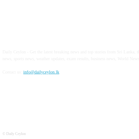
ABOUT US
Daily Ceylon - Get the latest breaking news and top stories from Sri Lanka, the
news, sports news, weather updates, exam results, business news, World New
Contact us:
info@dailyceylon.lk
FOLLOW US
© Daily Ceylon