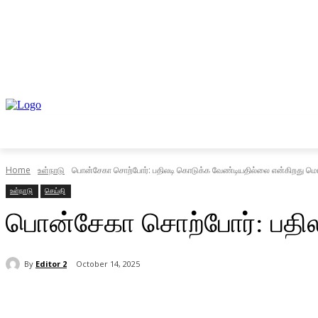
முகப்பு
உள்நாடு
வெளிநாடு
வணிகம்
Home
உள்நாடு
பொன்சேகா சொற்போர்: பதிலடி கொடுக்க வேண்டியதில்லை என்கிறது மொட்
உள்நாடு
செய்தி
பொன்சேகா சொற்போர்: பதில
By
Editor 2
October 14, 2025
Share