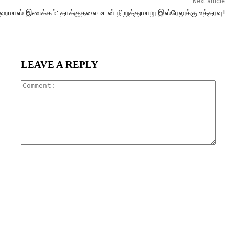
Next article
கு ஹமாஸ் இணக்கம்: தாக்குதலை உடன் நிறுத்துமாறு இஸ்ரேலுக்கு உத்தரவு!
LEAVE A REPLY
Com