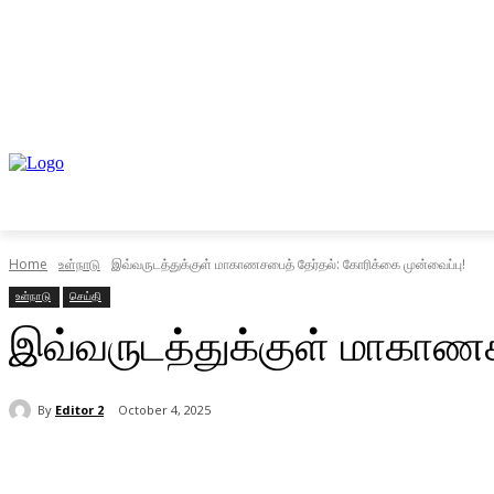
முகப்பு
உள்நாடு
வெளிநாடு
வணிகம்
Home
உள்நாடு
இவ்வருடத்துக்குள் மாகாணசபைத் தேர்தல்: கோரிக்கை முன்வைப்பு!
உள்நாடு
செய்தி
இவ்வருடத்துக்குள் மாகாணச
By
Editor 2
October 4, 2025
Share