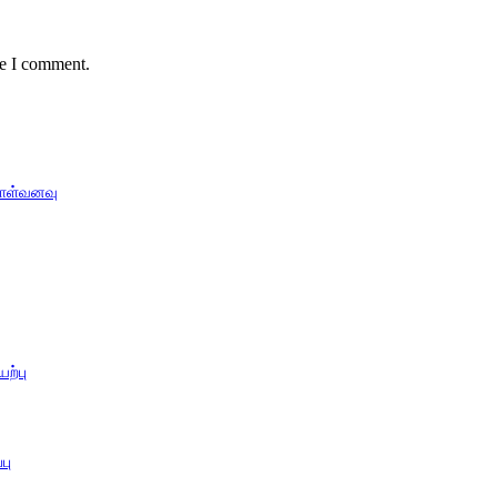
me I comment.
ொள்வனவு
ற்பு
பு