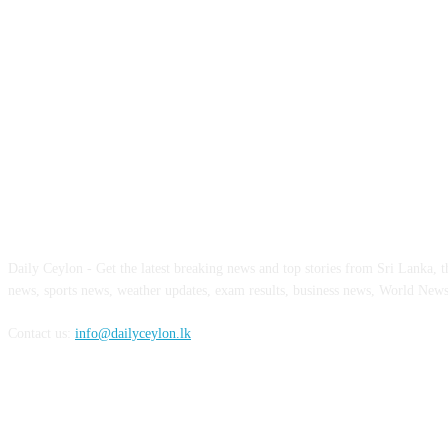
ABOUT US
Daily Ceylon - Get the latest breaking news and top stories from Sri Lanka, the
news, sports news, weather updates, exam results, business news, World New
Contact us:
info@dailyceylon.lk
FOLLOW US