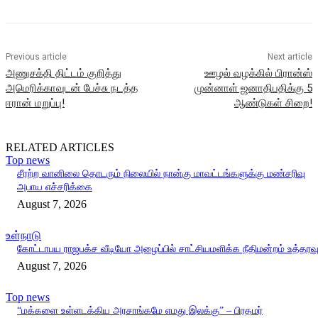
Previous article
Next article
அணுசக்தி திட்டம் குறித்து
ஊழல் வழக்கில் பிரான்ஸ்
அமெரிக்காவுடன் பேச்சு நடத்த
முன்னாள் ஜனாதிபதிக்கு 5
ஈரான் மறுப்பு!
ஆண்டுகள் சிறை!
RELATED ARTICLES
Top news
சீரற்ற வானிலை தொடரும் நிலையில் நான்கு மாவட்டங்களுக்கு மண்சரிவு
அபாய எச்சரிக்கை
August 7, 2026
உள்நாடு
கோட்டாபய ராஜபக்ச வீடியோ அழைப்பில் சாட்சியமளிக்க நீதிமன்றம் உத்தரவ
August 7, 2026
Top news
“மக்களை உள்ளடக்கிய அரசாங்கமே எமது இலக்கு” – பிரதமர்