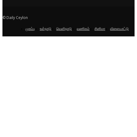
© Daily Ceylon
முகப்பு
உள்நாடு
வெளிநாடு
வணிகம்
சினிமா
விளையாட்டு