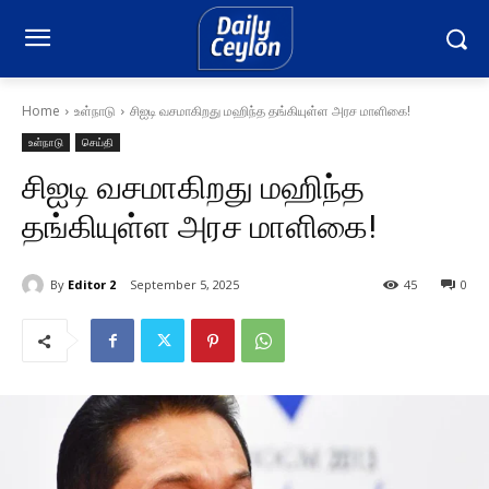
Home
உள்நாடு
சிஐடி வசமாகிறது மஹிந்த தங்கியுள்ள அரச மாளிகை!
உள்நாடு
செய்தி
சிஐடி வசமாகிறது மஹிந்த
தங்கியுள்ள அரச மாளிகை!
By
Editor 2
September 5, 2025
45
0