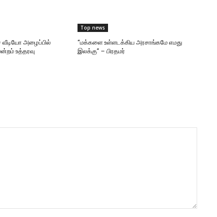
Top news
 வீடியோ அழைப்பில்
“மக்களை உள்ளடக்கிய அரசாங்கமே எமது
ன்றம் உத்தரவு
இலக்கு” – பிரதமர்