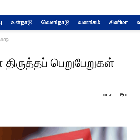
ு
உள்நாடு
வெளிநாடு
வணிகம்
சினிமா
வ
ளியீடு
் திருத்தப் பெறுபேறுகள்
41
0