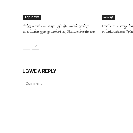
Top news
உள்நாடு
சீரற்ற வானிலை தொடரும் நிலையில் நான்கு
கோட்டாபய ராஜபக்ச
மாவட்டங்களுக்கு மண்சரிவு அபாய எச்சரிக்கை
சாட்சியமளிக்க நீதிம
LEAVE A REPLY
Comment: