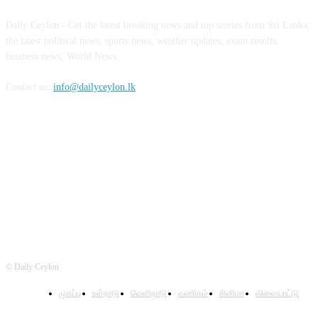
Daily Ceylon - Get the latest breaking news and top stories from Sri Lanka,
the latest political news, sports news, weather updates, exam results,
business news, World News
Contact us:
info@dailyceylon.lk
FOLLOW US
© Daily Ceylon
முகப்பு
உள்நாடு
வெளிநாடு
வணிகம்
சினிமா
விளையாட்டு