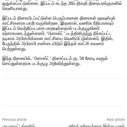
ஒதுக்கப்பட்டுள்ளன. இப்படம் கடந்த 28ம் திகதி திரையரங்குகளில்
வெளியானது.
இப்படம் திரையிடப்பட்டுள்ள பெரும்பாலான திரைகள் ஹவுஸ்புல்
காட்சிகளாக மாறி வருகின்றன. இதனால், வணிக ரீதியாகவும்
இப்படம் வெற்றிப்படமாக மாறவுள்ளதால் படக்குழுவினர்
உற்சாகமடைந்துள்ளனர். ‘பிளாஸ்ட்’ படத்திலிருந்து நீக்கப்பட்ட
நடிகை அபிராமிக்கான காட்சியை வெளியிட்டுள்ளனர். இதில்,
பேருந்தில் அபிராமி சண்டையிடும் இந்தக் காட்சி கவனம்
பெற்றுள்ளது.
இந்த நிலையில், ‘பிளாஸ்ட்’ திரைப்படம் ரூ. 58 கோடி வசூல்
செய்துள்ளதாக படக்குழு அறிவித்துள்ளது.
Previous article
Next article
பல மாவட்டங்களில்
சுரேஷ் சலேவுக்காக இன்று முதல்