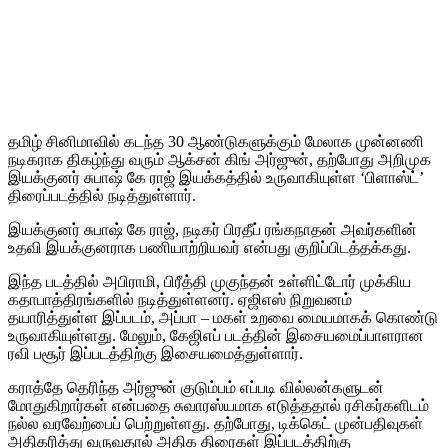
தமிழ் சினிமாவில் கடந்த 30 ஆண்டுகளுக்கும் மேலாக முன்னணி
நடிகராக திகழ்ந்து வரும் ஆக்சன் கிங் அர்ஜுன், தற்போது அறிமுக
இயக்குனர் சுபாஷ் கே ராஜ் இயக்கத்தில் உருவாகியுள்ள ‘பிளாஸ்ட்’
திரைப்படத்தில் நடித்துள்ளார்.
இயக்குனர் சுபாஷ் கே ராஜ், நடிகர் பிரதீப் ரங்கநாதன் அவர்களின்
உதவி இயக்குனராக பணியாற்றியவர் என்பது குறிப்பிடத்தக்கது.
இந்த படத்தில் அபிராமி, பிரீத்தி முகுந்தன் உள்ளிட்டோர் முக்கிய
கதாபாத்திரங்களில் நடித்துள்ளனர். ஏஜிஎஸ் நிறுவனம்
தயாரித்துள்ள இப்படம், அப்பா – மகள் உறவை மையமாகக் கொண்டு
உருவாகியுள்ளது. மேலும், கேஜிஎப் படத்தின் இசையமைப்பாளரான
ரவி பசூர் இப்படத்திற்கு இசையமைத்துள்ளார்.
கராத்தே தெரிந்த அர்ஜுன் குடும்பம் எப்படி வில்லன்களுடன்
மோதுகிறார்கள் என்பதை சுவாரஸ்யமாக எடுத்ததால் ரசிகர்களிடம்
நல்ல வரவேற்பைப் பெற்றுள்ளது. தற்போது, டிக்கெட் முன்பதிவுகள்
அதிகரித்து வருவதால் அதிக திரைகள் இப்படத்திற்கு