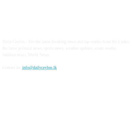
ABOUT US
Daily Ceylon - Get the latest breaking news and top stories from Sri Lanka,
the latest political news, sports news, weather updates, exam results,
business news, World News
Contact us:
info@dailyceylon.lk
FOLLOW US