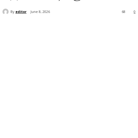
By
editor
June 8, 2026
68
0