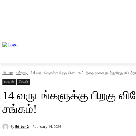
முகப்பு
உள்நாடு
வெளிநாடு
வணிகம்
Home
உள்நாடு
14 வருடங்களுக்கு பிறகு விசேட கூட்டத்தை நாளை நடத்துகிறது சட்டத்த
உள்நாடு
செய்தி
14 வருடங்களுக்கு பிறகு வ
சங்கம்!
By
Editor 2
February 14, 2026