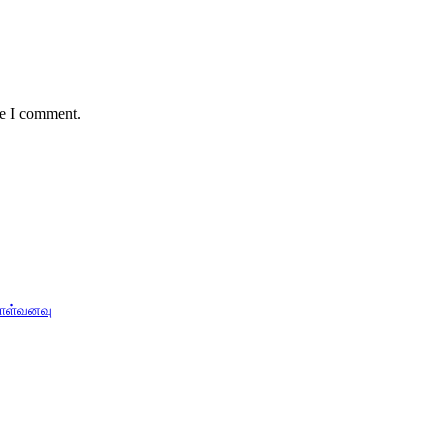
me I comment.
ொள்வனவு