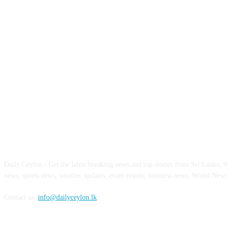
ABOUT US
Daily Ceylon - Get the latest breaking news and top stories from Sri Lanka, the
news, sports news, weather updates, exam results, business news, World New
Contact us:
info@dailyceylon.lk
FOLLOW US