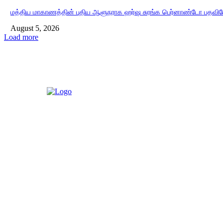
மத்திய மாகாணத்தின் புதிய ஆளுநராக ஹர்ஷ சுரங்க பெர்னாண்டோ பதவியே
August 5, 2026
Load more