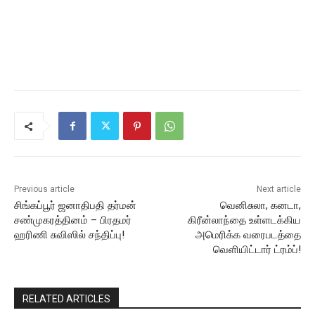
Previous article
Next article
சிங்கப்பூர் ஜனாதிபதி தர்மன்
வெனிசுலா, கனடா,
சண்முகரத்தினம் – பிரதமர்
கிரீன்லாந்தை உள்ளடக்கிய
ஹரிணி சுவிஸில் சந்திப்பு!
அமெரிக்க வரைபடத்தை
வெளியிட்டார் ட்ரம்ப்!
RELATED ARTICLES