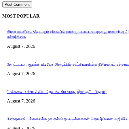
MOST POPULAR
சீரற்ற வானிலை தொடரும் நிலையில் நான்கு மாவட்டங்களுக்கு மண்சரிவு 
எச்சரிக்கை
August 7, 2026
கோட்டாபய ராஜபக்ச வீடியோ அழைப்பில் சாட்சியமளிக்க நீதிமன்றம் உத்தரவ
August 7, 2026
“மக்களை உள்ளடக்கிய அரசாங்கமே எமது இலக்கு” – பிரதமர்
August 7, 2026
பேராதனைப் பல்கலைக்கழக கல்வி நடவடிக்கைகள் தொடர்பிலான அறிவிப்பு
August 7, 2026