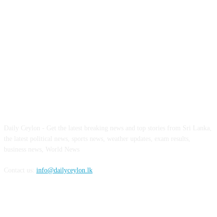
ABOUT US
Daily Ceylon - Get the latest breaking news and top stories from Sri Lanka,
the latest political news, sports news, weather updates, exam results,
business news, World News
Contact us:
info@dailyceylon.lk
FOLLOW US