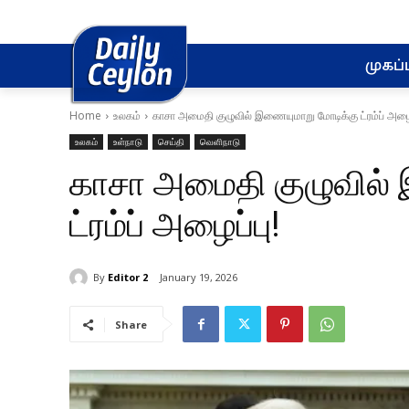
முகப்ப
Home
உலகம்
காசா அமைதி குழுவில் இணையுமாறு மோடிக்கு ட்ரம்ப் அழைப
உலகம்
உள்நாடு
செய்தி
வெளிநாடு
காசா அமைதி குழுவில்
ட்ரம்ப் அழைப்பு!
By
Editor 2
January 19, 2026
Share