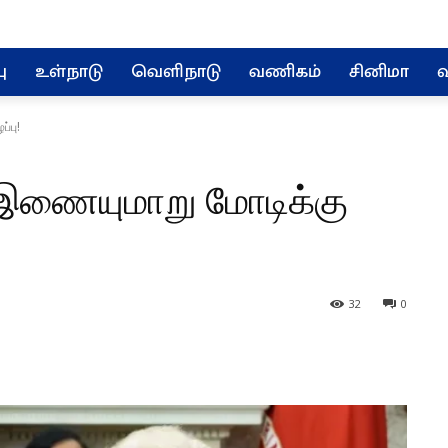
ு
உள்நாடு
வெளிநாடு
வணிகம்
சினிமா
வ
்பு!
 இணையுமாறு மோடிக்கு
32
0