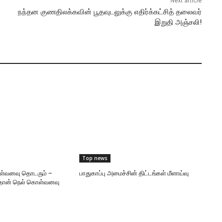
Next article
நந்தன குணதிலக்கவின் பூதவுடலுக்கு எதிர்க்கட்சித் தலைவர்
இறுதி அஞ்சலி!
Top news
ள்வனவு தொடரும் –
பாதுகாப்பு அமைச்சின் திட்டங்கள் மீளாய்வு
தொன் நெல் கொள்வனவு