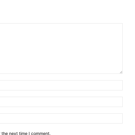
Name:
Email:
Websit
r the next time I comment.