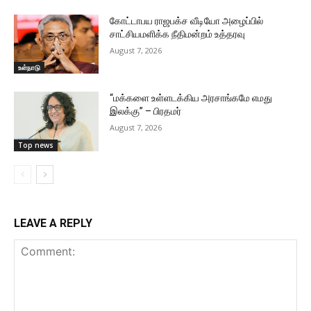
கோட்டாபய ராஜபக்ச வீடியோ அழைப்பில்
சாட்சியமளிக்க நீதிமன்றம் உத்தரவு
August 7, 2026
உள்நாடு
“மக்களை உள்ளடக்கிய அரசாங்கமே எமது
இலக்கு” – பிரதமர்
August 7, 2026
Top news
LEAVE A REPLY