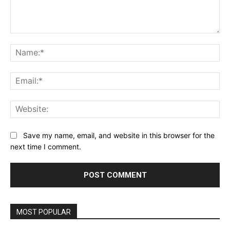
Comment:
Na
Ema
Web
Save my name, email, and website in this browser for the
next time I comment.
MOST POPULAR