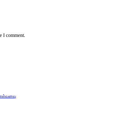
me I comment.
ொள்வனவு