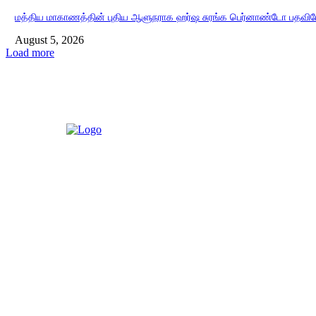
மத்திய மாகாணத்தின் புதிய ஆளுநராக ஹர்ஷ சுரங்க பெர்னாண்டோ பதவியே
August 5, 2026
Load more