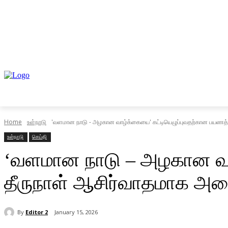
முகப்பு
உள்நாடு
வெளிநாடு
வணிகம்
Home
உள்நாடு
'வளமான நாடு - அழகான வாழ்க்கையை' கட்டியெழுப்புவதற்கான பயணத்தி
உள்நாடு
செய்தி
‘வளமான நாடு – அழகான வாழ
தீருநாள் ஆசிர்வாதமாக அமை
By
Editor 2
January 15, 2026