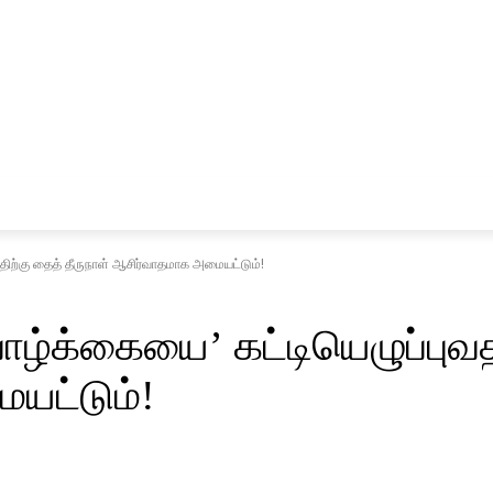
சினிமா
விளையாட்டு
ற்கு தைத் தீருநாள் ஆசிர்வாதமாக அமையட்டும்!
்க்கையை’ கட்டியெழுப்புவ
யட்டும்!