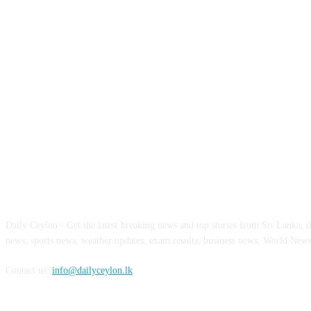
ABOUT US
Daily Ceylon - Get the latest breaking news and top stories from Sri Lanka, the
news, sports news, weather updates, exam results, business news, World New
Contact us:
info@dailyceylon.lk
FOLLOW US