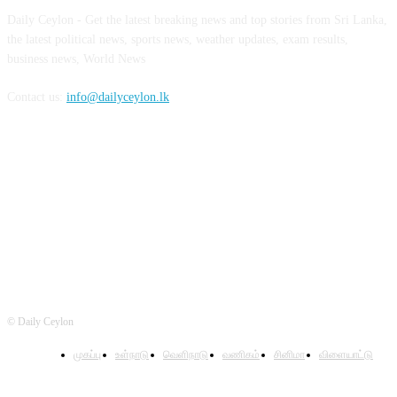
Daily Ceylon - Get the latest breaking news and top stories from Sri Lanka,
the latest political news, sports news, weather updates, exam results,
business news, World News
Contact us:
info@dailyceylon.lk
FOLLOW US
© Daily Ceylon
முகப்பு
உள்நாடு
வெளிநாடு
வணிகம்
சினிமா
விளையாட்டு