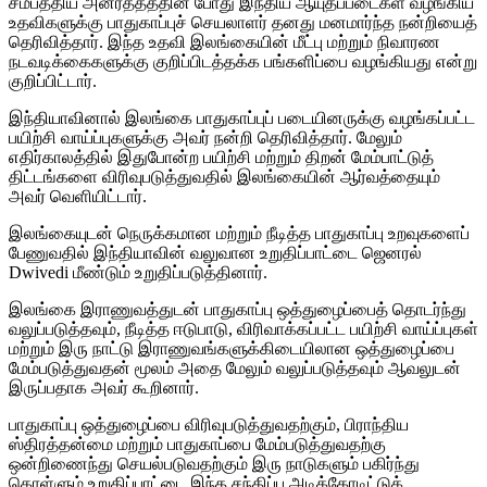
சமீபத்திய அனர்த்தத்தின் போது இந்திய ஆயுதப்படைகள் வழங்கிய
உதவிகளுக்கு பாதுகாப்புச் செயலாளர் தனது மனமார்ந்த நன்றியைத்
தெரிவித்தார். இந்த உதவி இலங்கையின் மீட்பு மற்றும் நிவாரண
நடவடிக்கைகளுக்கு குறிப்பிடத்தக்க பங்களிப்பை வழங்கியது என்று
குறிப்பிட்டார்.
இந்தியாவினால் இலங்கை பாதுகாப்புப் படையினருக்கு வழங்கப்பட்ட
பயிற்சி வாய்ப்புகளுக்கு அவர் நன்றி தெரிவித்தார். மேலும்
எதிர்காலத்தில் இதுபோன்ற பயிற்சி மற்றும் திறன் மேம்பாட்டுத்
திட்டங்களை விரிவுபடுத்துவதில் இலங்கையின் ஆர்வத்தையும்
அவர் வெளியிட்டார்.
இலங்கையுடன் நெருக்கமான மற்றும் நீடித்த பாதுகாப்பு உறவுகளைப்
பேணுவதில் இந்தியாவின் வலுவான உறுதிப்பாட்டை ஜெனரல்
Dwivedi மீண்டும் உறுதிப்படுத்தினார்.
இலங்கை இராணுவத்துடன் பாதுகாப்பு ஒத்துழைப்பைத் தொடர்ந்து
வலுப்படுத்தவும், நீடித்த ஈடுபாடு, விரிவாக்கப்பட்ட பயிற்சி வாய்ப்புகள்
மற்றும் இரு நாட்டு இராணுவங்களுக்கிடையிலான ஒத்துழைப்பை
மேம்படுத்துவதன் மூலம் அதை மேலும் வலுப்படுத்தவும் ஆவலுடன்
இருப்பதாக அவர் கூறினார்.
பாதுகாப்பு ஒத்துழைப்பை விரிவுபடுத்துவதற்கும், பிராந்திய
ஸ்திரத்தன்மை மற்றும் பாதுகாப்பை மேம்படுத்துவதற்கு
ஒன்றிணைந்து செயல்படுவதற்கும் இரு நாடுகளும் பகிர்ந்து
கொள்ளும் உறுதிப்பாட்டை இந்த சந்திப்பு அடிக்கோடிட்டுக்