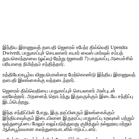
இந்திய இராணுவத் தளபதி ஜெனரல் உபேந்ர திவ்வெதி Upendra
Dwivedi, பாதுகாப்புச் செயலாளர் எயார் வைஸ் மார்ஷல் சம்பத்
தூயகொந்தாவை (ஓய்வு) நேற்று (ஜனவரி 7) பாதுகாப்பு அமைச்சில்
மரியாதை நிமித்தம் சந்தித்தார்.
உத்தியோகபூர்வ விஜயமொன்றை மேற்கொண்டு இந்திய இராணுவத்
தளபதி இலங்கைக்கு வந்தடைந்தார்.
ஜெனரல் திவ்வெதியை பாதுகாப்புச் செயலாளர் அன்புடன்
வரவேற்றார். அதனைத் தொடர்ந்து இருவருக்கும் இடையே சந்திப்பு
இடம்பெற்றது.
இந்த சந்திப்பின் போது, இரு தரப்பினரும் இலங்கைக்கும்
இந்தியாவுக்கும் இடையிலான இருதரப்பு பாதுகாப்பு உறவுகள் மற்றும்
ஒத்துழைப்பை மேலும் வலுப்படுத்துவது குறித்தும் நல்லுறவு மற்றும்
ஆக்கபூர்வமான கலந்துரையாடளில் ஈடுபட்டனர்.