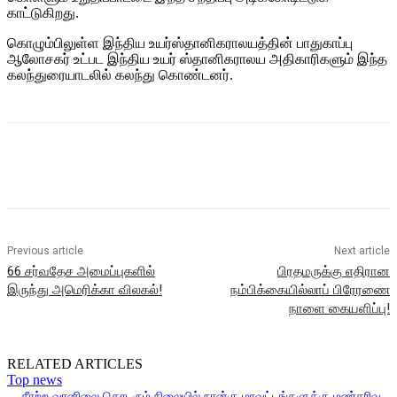
காட்டுகிறது.
கொழும்பிலுள்ள இந்திய உயர்ஸ்தானிகராலயத்தின் பாதுகாப்பு
ஆலோசகர் உட்பட இந்திய உயர் ஸ்தானிகராலய அதிகாரிகளும் இந்த
கலந்துரையாடலில் கலந்து கொண்டனர்.
Previous article
Next article
66 சர்வதேச அமைப்புகளில்
பிரதமருக்கு எதிரான
இருந்து அமெரிக்கா விலகல்!
நம்பிக்கையில்லாப் பிரேரணை
நாளை கையளிப்பு!
RELATED ARTICLES
Top news
சீரற்ற வானிலை தொடரும் நிலையில் நான்கு மாவட்டங்களுக்கு மண்சரிவு