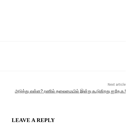
Next article
அடுத்து என்ன? ரணில் தலைமையில் இன்று கூடுகிறது ஐ.தே.க.!
LEAVE A REPLY