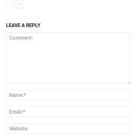
LEAVE A REPLY
Comment:
Na
Ema
Web