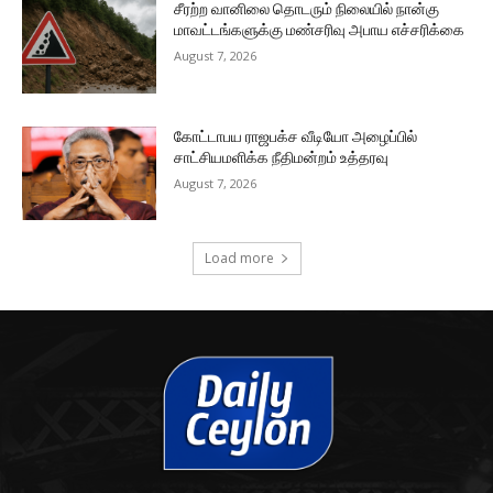
சீரற்ற வானிலை தொடரும் நிலையில் நான்கு
மாவட்டங்களுக்கு மண்சரிவு அபாய எச்சரிக்கை
August 7, 2026
கோட்டாபய ராஜபக்ச வீடியோ அழைப்பில்
சாட்சியமளிக்க நீதிமன்றம் உத்தரவு
August 7, 2026
Load more