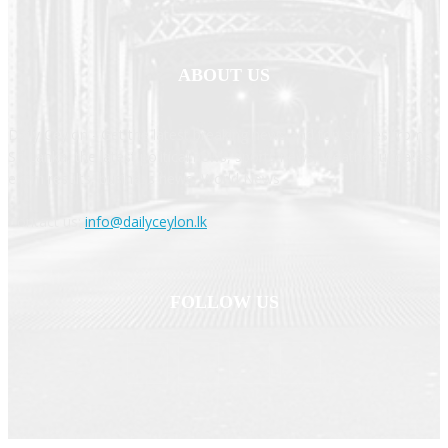
ABOUT US
Daily Ceylon - Get the latest breaking news and top stories from
Sri Lanka, the latest political news, sports news, weather updates,
exam results, business news, World News
Contact us:
info@dailyceylon.lk
FOLLOW US