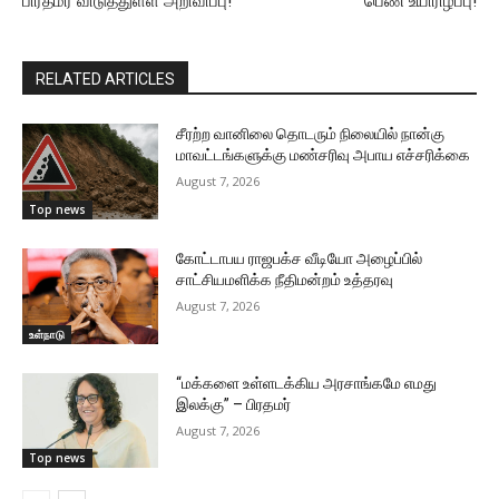
பிரதமர் விடுத்துள்ள அறிவிப்பு!
பெண் உயிரிழப்பு!
RELATED ARTICLES
சீரற்ற வானிலை தொடரும் நிலையில் நான்கு
மாவட்டங்களுக்கு மண்சரிவு அபாய எச்சரிக்கை
August 7, 2026
Top news
கோட்டாபய ராஜபக்ச வீடியோ அழைப்பில்
சாட்சியமளிக்க நீதிமன்றம் உத்தரவு
August 7, 2026
உள்நாடு
“மக்களை உள்ளடக்கிய அரசாங்கமே எமது
இலக்கு” – பிரதமர்
August 7, 2026
Top news