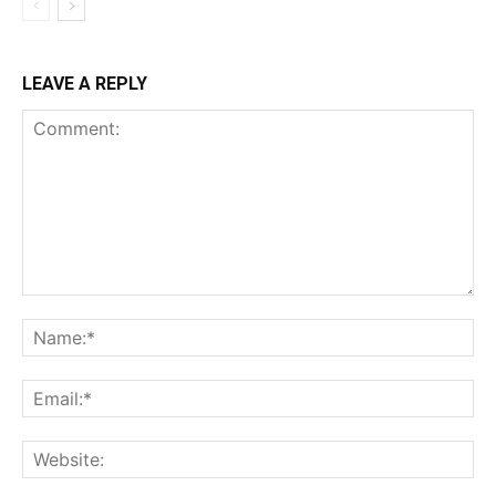
LEAVE A REPLY
Comment:
Na
Ema
Web