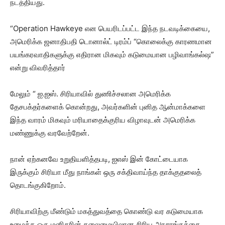
நடத்தியது.
“Operation Hawkeye என பெயரிடப்பட்ட இந்த நடவடிக்கையை,
அமெரிக்க ஜனாதிபதி டொனால்ட் டிரம்ப் “கொலைக்கு காரணமான
பயங்கரவாதிகளுக்கு எதிரான மிகவும் கடுமையான பழிவாங்கல்ஷ”
என்று விவரித்தார்
மேலும் “ ஐ.ஐஸ். சிரியாவில் துணிச்சலான அமெரிக்க
தேசபக்தர்களைக் கொன்றது, அவர்களின் புனித ஆன்மாக்களை
இந்த வாரம் மிகவும் மரியாதைக்குரிய விழாவுடன் அமெரிக்க
மண்ணுக்கு வரவேற்றேன்.
நான் ஏற்கனவே உறுதியளித்தபடி, ஐஎஸ் இன் கோட்டையாக
இருக்கும் சிரியா மீது நாங்கள் ஒரு சக்திவாய்ந்த தாக்குதலைத்
தொடங்குகிறோம்.
சிரியாவிற்கு மீண்டும் மகத்துவத்தை கொண்டு வர கடுமையாக
உழைத்த ஒரு மனிதரின் தலைமையிலான சிரிய அரசாங்கத்தை