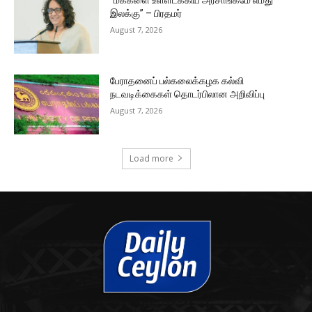
“மக்களை உள்ளடக்கிய அரசாங்கமே எமது
இலக்கு” – பிரதமர்
August 7, 2026
பேராதனைப் பல்கலைக்கழக கல்வி
நடவடிக்கைகள் தொடர்பிலான அறிவிப்பு
August 7, 2026
Load more