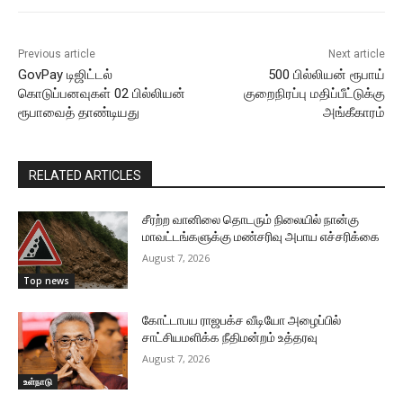
Previous article
Next article
GovPay டிஜிட்டல்
500 பில்லியன் ரூபாய்
கொடுப்பனவுகள் 02 பில்லியன்
குறைநிரப்பு மதிப்பீட்டுக்கு
ரூபாவைத் தாண்டியது
அங்கீகாரம்
RELATED ARTICLES
சீரற்ற வானிலை தொடரும் நிலையில் நான்கு
மாவட்டங்களுக்கு மண்சரிவு அபாய எச்சரிக்கை
August 7, 2026
Top news
கோட்டாபய ராஜபக்ச வீடியோ அழைப்பில்
சாட்சியமளிக்க நீதிமன்றம் உத்தரவு
August 7, 2026
உள்நாடு