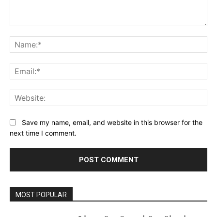
Comment:
Na
Ema
Web
Save my name, email, and website in this browser for the
next time I comment.
MOST POPULAR