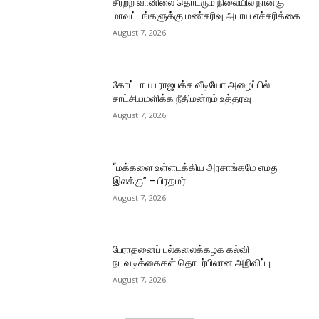
சீரற்ற வானிலை தொடரும் நிலையில் நான்கு
மாவட்டங்களுக்கு மண்சரிவு அபாய எச்சரிக்கை
August 7, 2026
கோட்டாபய ராஜபக்ச வீடியோ அழைப்பில்
சாட்சியமளிக்க நீதிமன்றம் உத்தரவு
August 7, 2026
“மக்களை உள்ளடக்கிய அரசாங்கமே எமது
இலக்கு” – பிரதமர்
August 7, 2026
பேராதனைப் பல்கலைக்கழக கல்வி
நடவடிக்கைகள் தொடர்பிலான அறிவிப்பு
August 7, 2026