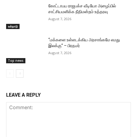
கோட்டாபய ராஜபக்ச வீடியோ அழைப்பில்
சாட்சியமளிக்க நீதிமன்றம் உத்தரவு
August 7, 2026
உள்நாடு
“மக்களை உள்ளடக்கிய அரசாங்கமே எமது
இலக்கு” – பிரதமர்
August 7, 2026
Top news
LEAVE A REPLY